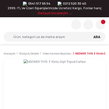
0541 517 65 54
0212 520 30 40
2999.-TL Ve Üzeri Siparişlerinizde Ücretsiz Kargo, Fonlar hariç
Detaylı inceleyin →
ARA
Anasayfa
Stüdyo & Destek
Video Kamera Başlıkları
NEEWER TH15 3 Yönlü Dişl