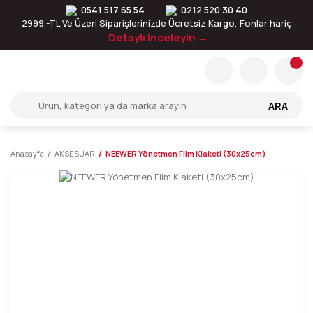
0541 517 65 54
0212 520 30 40
2999.-TL Ve Üzeri Siparişlerinizde Ücretsiz Kargo, Fonlar hariç
Detaylı inceleyin →
ARA
Anasayfa
AKSESUAR
NEEWER Yönetmen Film Klaketi (30x25cm)