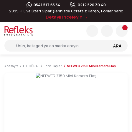
0541 517 65 54
0212 520 30 40
2999.-TL Ve Üzeri Siparişlerinizde Ücretsiz Kargo, Fonlar hariç
Detaylı inceleyin →
ARA
Anasayfa
FOTOĞRAF
Tepe Flaşları
NEEWER Z150 Mini Kamera Flaş