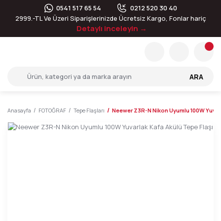
0541 517 65 54
0212 520 30 40
2999.-TL Ve Üzeri Siparişlerinizde Ücretsiz Kargo, Fonlar hariç
Detaylı inceleyin →
ARA
Anasayfa
FOTOĞRAF
Tepe Flaşları
Neewer Z3R-N Nikon Uyumlu 100W Yuvarl