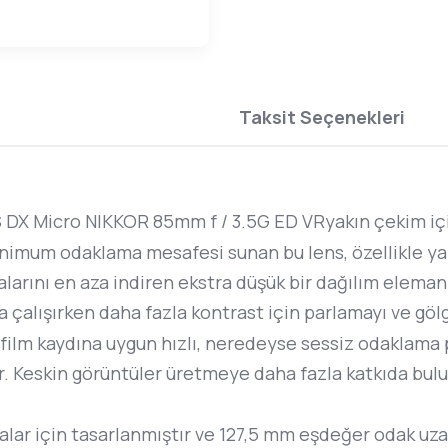
Taksit Seçenekleri
-S DX Micro NIKKOR 85mm f / 3.5G ED VRyakın çekim iç
imum odaklama mesafesi sunan bu lens, özellikle yakı
larını en aza indiren ekstra düşük bir dağılım eleman
 çalışırken daha fazla kontrast için parlamayı ve göl
ilm kaydına uygun hızlı, neredeyse sessiz odaklama p
r. Keskin görüntüler üretmeye daha fazla katkıda bulu
lar için tasarlanmıştır ve 127,5 mm eşdeğer odak uzak