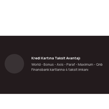
da yetersiz gördüğünüz noktaları öneri formunu kullanarak tarafımıza ilete
Bu ürüne ilk yorumu siz yapın!
Yorum Yaz
Kredi Kartına Taksit Avantajı
World - Bonus - Axis - Paraf - Maximum - Qnb
Finansbank kartlarına 4 taksit imkanı
Gönder