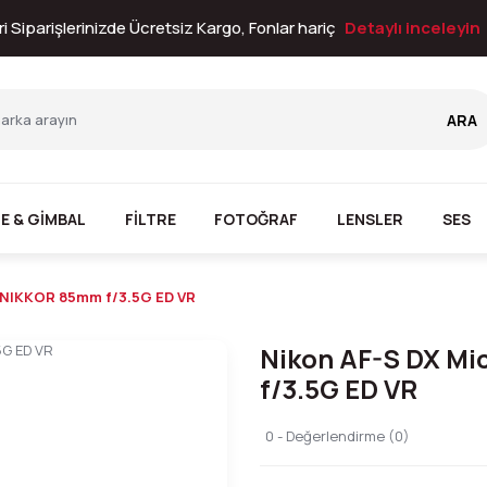
i Siparişlerinizde Ücretsiz Kargo, Fonlar hariç
Detaylı inceleyin
ARA
E & GİMBAL
FİLTRE
FOTOĞRAF
LENSLER
SES
 NIKKOR 85mm f/3.5G ED VR
Nikon AF-S DX M
f/3.5G ED VR
0 - Değerlendirme (0)