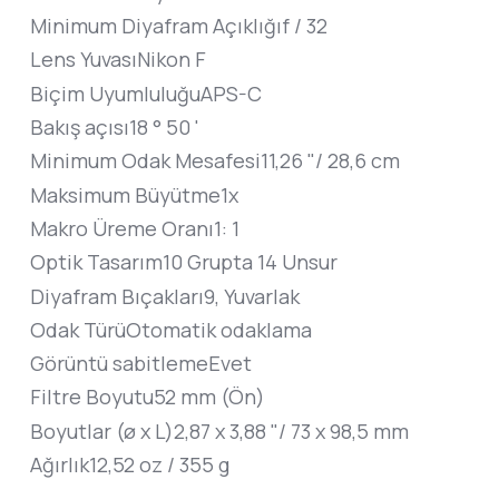
Minimum Diyafram Açıklığı
f / 32
Lens Yuvası
Nikon F
Biçim Uyumluluğu
APS-C
Bakış açısı
18 ° 50 '
Minimum Odak Mesafesi
11,26 "/ 28,6 cm
Maksimum Büyütme
1x
Makro Üreme Oranı
1: 1
Optik Tasarım
10 Grupta 14 Unsur
Diyafram Bıçakları
9, Yuvarlak
Odak Türü
Otomatik odaklama
Görüntü sabitleme
Evet
Filtre Boyutu
52 mm (Ön)
Boyutlar (ø x L)
2,87 x 3,88 "/ 73 x 98,5 mm
Ağırlık
12,52 oz / 355 g