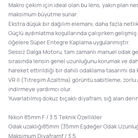
Makro çekim için ideal olan bu lens, yakın plan n
maksimum büyütme sunar.
Ekstra düşük bir dağılım elemanı, daha fazla netli
Güçlü aydınlatma koşullarında çalışırken gelişmiş 
öğelere Süper Entegre Kaplama uygulanmıştır.
Sessiz Dalga Motoru, tam zamanlı manuel odak geçe
sırasında lensin genel uzunluğunu korumak ve daha
hareket ettirildiği bir dahili odaklama tasarımı da k
VR II (Titreşim Azaltma) görüntü sabitleme, zorl
indirmeye yardımcı olur.
Yuvarlatılmış dokuz bıçaklı diyafram, sığ alan deri
Nikon 85mm F / 3.5 Teknik Özellikler
Odak uzaklığı
85mm (35mm Eşdeğer Odak Uzunluğ
Maksimum Diyafram
f / 3.5