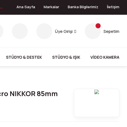
 →
Ana Sayfa
Markalar
Banka Bilgilerimiz
İletişim
Üye Girişi
Sepetim
STÜDYO & DESTEK
STÜDYO & IŞIK
VİDEO KAMERA
icro NIKKOR 85mm