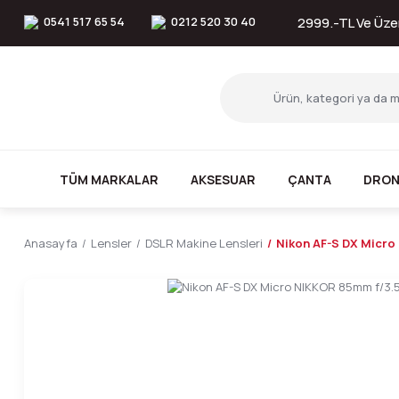
0541 517 65 54
0212 520 30 40
2999.-TL Ve Üzer
TÜM MARKALAR
AKSESUAR
ÇANTA
DRON
Anasayfa
Lensler
DSLR Makine Lensleri
Nikon AF-S DX Micro