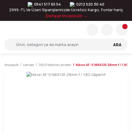
0541 517 65 54
0212 520 30 40
2999.-TL Ve Üzeri Siparişlerinizde Ücretsiz Kargo, Fonlar hariç
Detaylı inceleyin →
ARA
Anasayfa
Lensler
DSLR Makine Lensleri
Nikon AF-S NIKKOR 28mm f / 1.8G O