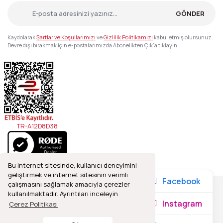
GÖNDER
Kaydolarak
Şartlar ve Koşullarımızı
ve
Gizlilik Politikamızı
kabul etmiş olursunuz.
Devre dışı bırakmak için e-postalarımızda Abonelikten Çık'a tıklayın.
TR-A12D8D38
Bu internet sitesinde, kullanıcı deneyimini
geliştirmek ve internet sitesinin verimli
Facebook
çalışmasını sağlamak amacıyla çerezler
kullanılmaktadır. Ayrıntıları inceleyin
2021© Refleks Fotoğrafçılık, Tüm Hakları Saklıdır.
Instagram
Çerez Politikası