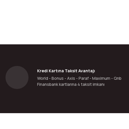
da yetersiz gördüğünüz noktaları öneri formunu kullanarak tarafımıza ilete
Bu ürüne ilk yorumu siz yapın!
Yorum Yaz
Kredi Kartına Taksit Avantajı
World - Bonus - Axis - Paraf - Maximum - Qnb
Finansbank kartlarına 4 taksit imkanı
Gönder