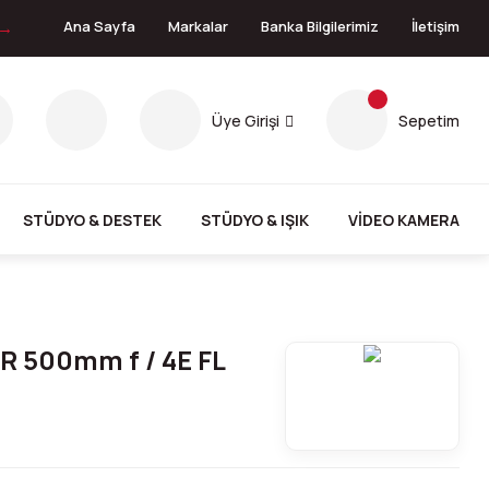
 →
Ana Sayfa
Markalar
Banka Bilgilerimiz
İletişim
Üye Girişi
Sepetim
STÜDYO & DESTEK
STÜDYO & IŞIK
VİDEO KAMERA
R 500mm f / 4E FL