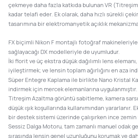
çekmeye daha fazla katkıda bulunan VR (Titreşim A
kadar telafi eder. Ek olarak, daha hızlı sürekli çek
tasarımına bir elektromanyetik açıklık mekanizmas
FX biçimli Nikon F montajlı fotoğraf makineleriyl
sağlayacağı DX modelleriyle de uyumludur.
İki florit ve üç ekstra düşük dağılımlı lens elemanı
iyileştirmek; ve lensin toplam ağırlığını en aza in
Süper Entegre Kaplama ile birlikte Nano Kristal K
indirmek için mercek elemanlarına uygulanmıştır.
Titreşim Azaltma görüntü sabitleme, kamera sarsı
düşük ışık koşullarında kullanımından yararlanır. 
bir destek sistemi üzerinde çalışırken ince zemin 
Sessiz Dalga Motoru, tam zamanlı manuel odak geçe
sırasında lensin genel uzunluğunu korumak ve daha