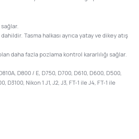
 sağlar.
 dahildir. Tasma halkası ayrıca yatay ve dikey atış
lan daha fazla pozlama kontrol kararlılığı sağlar.
 D810A, D800 / E, D750, D700, D610, D600, D500,
00, Nikon 1 J1, J2, J3, FT-1 ile J4, FT-1 ile