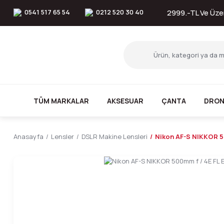
0541 517 65 54
0212 520 30 40
2999.-TL Ve Üzer
TÜM MARKALAR
AKSESUAR
ÇANTA
DRON
Anasayfa
Lensler
DSLR Makine Lensleri
Nikon AF-S NIKKOR 5