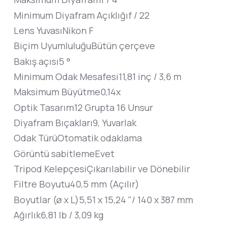
Minimum Diyafram Açıklığı
f / 22
Lens Yuvası
Nikon F
Biçim Uyumluluğu
Bütün çerçeve
Bakış açısı
5 °
Minimum Odak Mesafesi
11,81 inç / 3,6 m
Maksimum Büyütme
0,14x
Optik Tasarım
12 Grupta 16 Unsur
Diyafram Bıçakları
9, Yuvarlak
Odak Türü
Otomatik odaklama
Görüntü sabitleme
Evet
Tripod Kelepçesi
Çıkarılabilir ve Dönebilir
Filtre Boyutu
40,5 mm (Açılır)
Boyutlar (ø x L)
5,51 x 15,24 "/ 140 x 387 mm
Ağırlık
6,81 lb / 3,09 kg