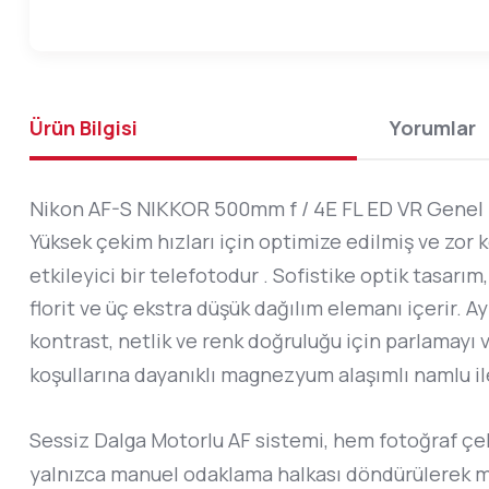
Ürün Bilgisi
Yorumlar
Nikon AF-S NIKKOR 500mm f / 4E FL ED VR Genel
Yüksek çekim hızları için optimize edilmiş ve zor 
etkileyici bir telefotodur . Sofistike optik tasarım
florit ve üç ekstra düşük dağılım elemanı içerir. 
kontrast, netlik ve renk doğruluğu için parlamayı
koşullarına dayanıklı magnezyum alaşımlı namlu il
Sessiz Dalga Motorlu AF sistemi, hem fotoğraf çe
yalnızca manuel odaklama halkası döndürülerek man