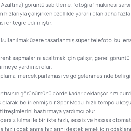
zaltma) görüntü sabitleme, fotoğraf makinesi sarsınt
im hızlarıyla çalışırken özellikle yararlı olan daha faz
ı entegre edilmiştir.
e kullanılmak üzere tasarlanmış süper telefoto, bu l
, renk sapmalarını azaltmak için çalışır; genel görüntü
dirmeye yardımcı olur.
aplama, mercek parlaması ve gölgelenmesinde belirgin
ntısının görünümünü dörde kadar deklanşör hızı durd
Ek olarak, belirlenmiş bir Spor Modu, hızlı tempolu ko
titreşimlerini bastırmaya yardımcı olur.
rsiz kılma ile birlikte hızlı, sessiz ve hassas otoma
 hızlı odaklanma hızlarını desteklemek için odaklanma