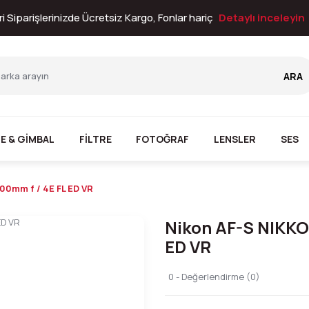
i Siparişlerinizde Ücretsiz Kargo, Fonlar hariç
Detaylı inceleyin
ARA
E & GİMBAL
FİLTRE
FOTOĞRAF
LENSLER
SES
00mm f / 4E FL ED VR
Nikon AF-S NIKKO
ED VR
0 - Değerlendirme (0)