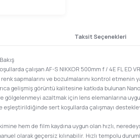
Taksit Seçenekleri
 Bakış
koşullarda çalışan AF-S NIKKOR 500mm f / 4E FL ED VR 
, renk sapmalarını ve bozulmalarını kontrol etmenin yan
Ayrıca gelişmiş görüntü kalitesine katkıda bulunan Nan
 ve gölgelenmeyi azaltmak için lens elemanlarına uygu
e eşleştirildiğinde sert koşullarda çalışmayı destekl
kimine hem de film kaydına uygun olan hızlı, neredey
uel olarak geçersiz kılınabilir. Hızlı tempolu durum