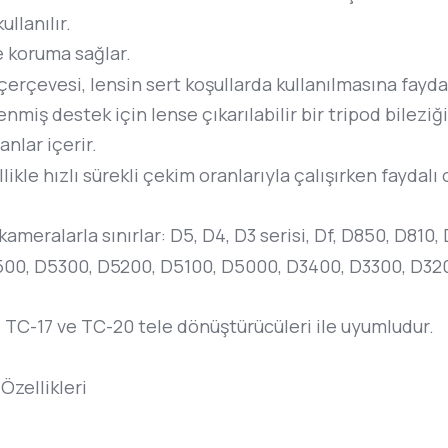
ullanılır.
e koruma sağlar.
rçevesi, lensin sert koşullarda kullanılmasına fayda
iş destek için lense çıkarılabilir bir tripod bileziği
nlar içerir.
e hızlı sürekli çekim oranlarıyla çalışırken faydalı o
eralarla sınırlar: D5, D4, D3 serisi, Df, D850, D810,
, D5300, D5200, D5100, D5000, D3400, D3300, D3200, D31
 TC-17 ve TC-20 tele dönüştürücüleri ile uyumludur.
zellikleri