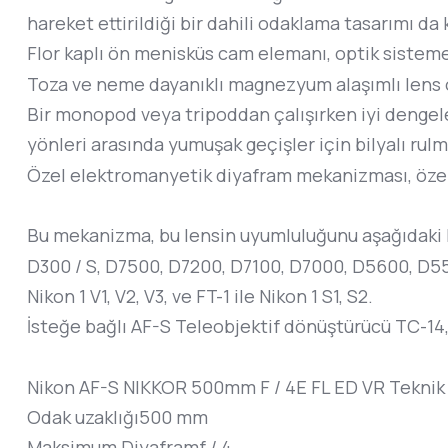
hareket ettirildiği bir dahili odaklama tasarımı da k
Flor kaplı ön menisküs cam elemanı, optik sistem
Toza ve neme dayanıklı magnezyum alaşımlı lens çe
Bir monopod veya tripoddan çalışırken iyi dengelenm
yönleri arasında yumuşak geçişler için bilyalı rulma
Özel elektromanyetik diyafram mekanizması, özellikl
Bu mekanizma, bu lensin uyumluluğunu aşağıdaki kam
D300 / S, D7500, D7200, D7100, D7000, D5600, D5500
Nikon 1 V1, V2, V3, ve FT-1 ile Nikon 1 S1, S2.
İsteğe bağlı AF-S Teleobjektif dönüştürücü TC-14,
Nikon AF-S NIKKOR 500mm F / 4E FL ED VR Teknik Ö
Odak uzaklığı
500 mm
Maksimum Diyafram
f / 4