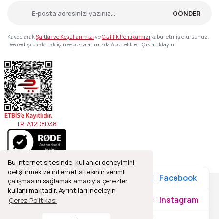
GÖNDER
Kaydolarak
Şartlar ve Koşullarımızı
ve
Gizlilik Politikamızı
kabul etmiş olursunuz.
Devre dışı bırakmak için e-postalarımızda Abonelikten Çık'a tıklayın.
TR-A12D8D38
Bu internet sitesinde, kullanıcı deneyimini
geliştirmek ve internet sitesinin verimli
Facebook
çalışmasını sağlamak amacıyla çerezler
kullanılmaktadır. Ayrıntıları inceleyin
2021© Refleks Fotoğrafçılık, Tüm Hakları Saklıdır.
Instagram
Çerez Politikası