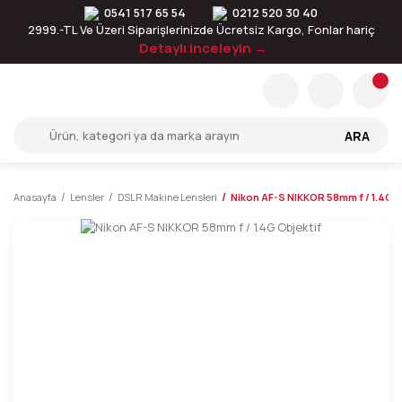
0541 517 65 54
0212 520 30 40
2999.-TL Ve Üzeri Siparişlerinizde Ücretsiz Kargo, Fonlar hariç
Detaylı inceleyin →
ARA
Anasayfa
Lensler
DSLR Makine Lensleri
Nikon AF-S NIKKOR 58mm f / 1.4G O