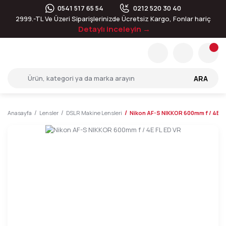
0541 517 65 54
0212 520 30 40
2999.-TL Ve Üzeri Siparişlerinizde Ücretsiz Kargo, Fonlar hariç
Detaylı inceleyin →
ARA
Anasayfa
Lensler
DSLR Makine Lensleri
Nikon AF-S NIKKOR 600mm f / 4E FL