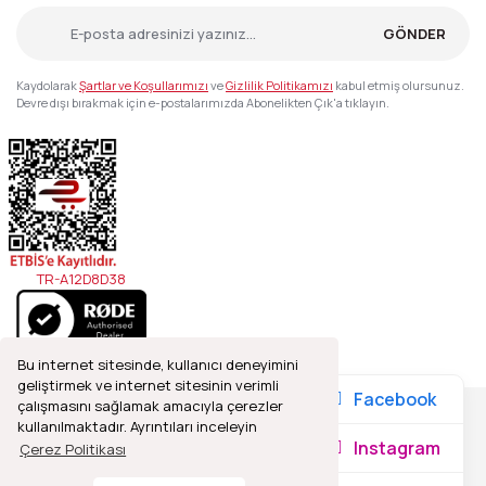
GÖNDER
Kaydolarak
Şartlar ve Koşullarımızı
ve
Gizlilik Politikamızı
kabul etmiş olursunuz.
Devre dışı bırakmak için e-postalarımızda Abonelikten Çık'a tıklayın.
TR-A12D8D38
Bu internet sitesinde, kullanıcı deneyimini
geliştirmek ve internet sitesinin verimli
Facebook
çalışmasını sağlamak amacıyla çerezler
kullanılmaktadır. Ayrıntıları inceleyin
2021© Refleks Fotoğrafçılık, Tüm Hakları Saklıdır.
Instagram
Çerez Politikası