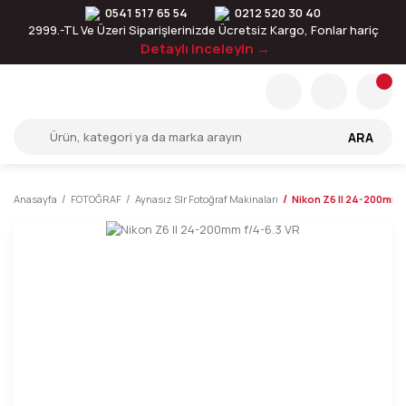
0541 517 65 54
0212 520 30 40
2999.-TL Ve Üzeri Siparişlerinizde Ücretsiz Kargo, Fonlar hariç
Detaylı inceleyin →
ARA
Anasayfa
FOTOĞRAF
Aynasız Slr Fotoğraf Makinaları
Nikon Z6 II 24-200mm 