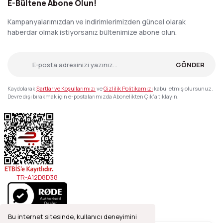
E-Bültene Abone Olun!
Kampanyalarımızdan ve indirimlerimizden güncel olarak
haberdar olmak istiyorsanız bültenimize abone olun.
GÖNDER
Kaydolarak
Şartlar ve Koşullarımızı
ve
Gizlilik Politikamızı
kabul etmiş olursunuz.
Devre dışı bırakmak için e-postalarımızda Abonelikten Çık'a tıklayın.
TR-A12D8D38
Bu internet sitesinde, kullanıcı deneyimini