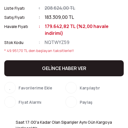
208.624,00 TL
Liste Fiyatı
183.309,00 TL
Satış Fiyatı
179.642,82 TL (%2,00 havale
Havale Fiyatı
indirimi)
NQTWYZ59
Stok Kodu
* 49.951,70 TL den başlayan taksitlerle!!
GELİNCE HABER VER
Karşılaştır
Fiyat Alarmı
Paylaş
Saat 17:00'a Kadar Olan Siparişler Aynı Gün Kargoya