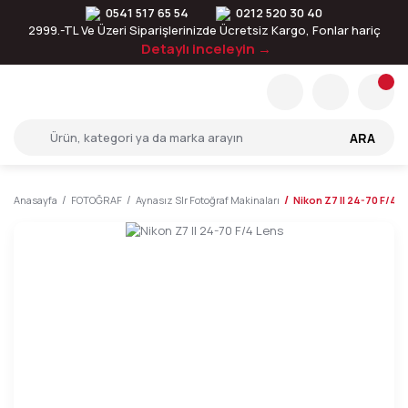
0541 517 65 54
0212 520 30 40
2999.-TL Ve Üzeri Siparişlerinizde Ücretsiz Kargo, Fonlar hariç
Detaylı inceleyin →
ARA
Anasayfa
FOTOĞRAF
Aynasız Slr Fotoğraf Makinaları
Nikon Z7 II 24-70 F/4 