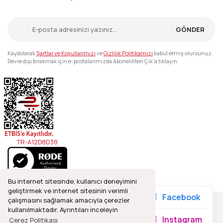
GÖNDER
Kaydolarak
Şartlar ve Koşullarımızı
ve
Gizlilik Politikamızı
kabul etmiş olursunuz.
Devre dışı bırakmak için e-postalarımızda Abonelikten Çık'a tıklayın.
TR-A12D8D38
Bu internet sitesinde, kullanıcı deneyimini
geliştirmek ve internet sitesinin verimli
Facebook
çalışmasını sağlamak amacıyla çerezler
kullanılmaktadır. Ayrıntıları inceleyin
2021© Refleks Fotoğrafçılık, Tüm Hakları Saklıdır.
Instagram
Çerez Politikası