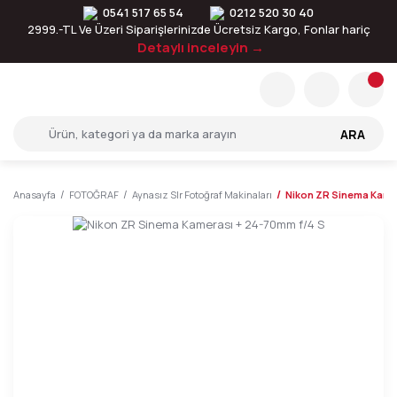
0541 517 65 54
0212 520 30 40
2999.-TL Ve Üzeri Siparişlerinizde Ücretsiz Kargo, Fonlar hariç
Detaylı inceleyin →
ARA
Anasayfa
FOTOĞRAF
Aynasız Slr Fotoğraf Makinaları
Nikon ZR Sinema Kame