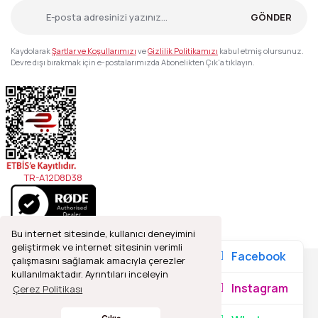
GÖNDER
Kaydolarak
Şartlar ve Koşullarımızı
ve
Gizlilik Politikamızı
kabul etmiş olursunuz.
Devre dışı bırakmak için e-postalarımızda Abonelikten Çık'a tıklayın.
TR-A12D8D38
Bu internet sitesinde, kullanıcı deneyimini
geliştirmek ve internet sitesinin verimli
Facebook
çalışmasını sağlamak amacıyla çerezler
kullanılmaktadır. Ayrıntıları inceleyin
2021© Refleks Fotoğrafçılık, Tüm Hakları Saklıdır.
Instagram
Çerez Politikası