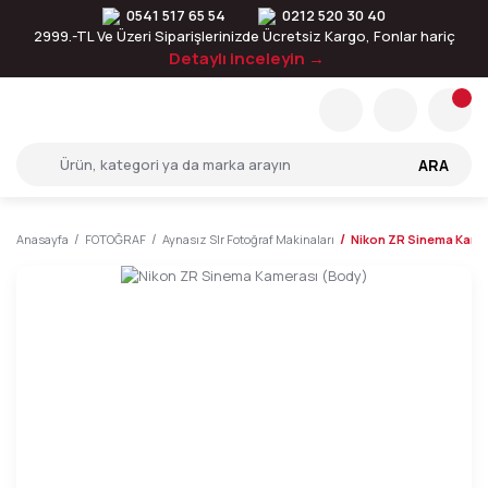
0541 517 65 54
0212 520 30 40
2999.-TL Ve Üzeri Siparişlerinizde Ücretsiz Kargo, Fonlar hariç
Detaylı inceleyin →
ARA
Anasayfa
FOTOĞRAF
Aynasız Slr Fotoğraf Makinaları
Nikon ZR Sinema Kame