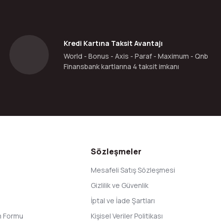
Kredi Kartına Taksit Avantajı
World - Bonus - Axis - Paraf - Maximum - Qnb
Finansbank kartlarına 4 taksit imkanı
Gönder
Sözleşmeler
Mesafeli Satış Sözleşmesi
Gizlilik ve Güvenlik
İptal ve İade Şartları
im Formu
Kişisel Veriler Politikası