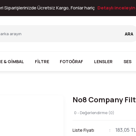
i Siparişlerinizde Ücretsiz Kargo, Fonlar hariç
Detaylı inceleyi
ARA
E & GİMBAL
FİLTRE
FOTOĞRAF
LENSLER
SES
No8 Company Filt
0 - Değerlendirme (0)
183,05 T
Liste Fiyatı