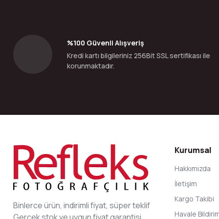
Ürün açıklamasında eksik bilgiler bulunuyor.
Ürün bilgilerinde hatalar bulunuyor.
Ürün fiyatı diğer sitelerden daha pahalı.
Bu ürüne benzer farklı alternatifler olmalı.
%100 Güvenli Alışveriş
Kredi kartı bilgileriniz 256Bit SSL sertifikası ile
korunmaktadır.
Kurumsal
Hakkımızda
İletişim
Kargo Takibi
Binlerce ürün, indirimli fiyat, süper teklif
Havale Bildir
Gerçek stok ve uygun fiyat garantisi.