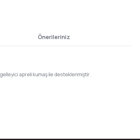
Önerileriniz
ngelleyici apreli kumaş ile desteklenmiştir.
bilirsiniz.