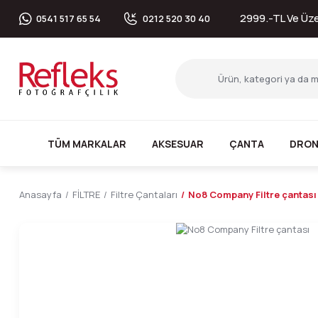
2999.-TL Ve Üzer
0541 517 65 54
0212 520 30 40
TÜM MARKALAR
AKSESUAR
ÇANTA
DRON
Anasayfa
FİLTRE
Filtre Çantaları
No8 Company Filtre çantası