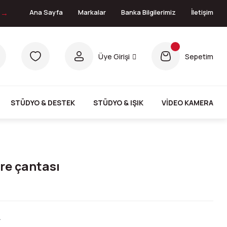
n →
Ana Sayfa
Markalar
Banka Bilgilerimiz
İletişim
Üye Girişi
Sepetim
STÜDYO & DESTEK
STÜDYO & IŞIK
VİDEO KAMERA
re çantası
L