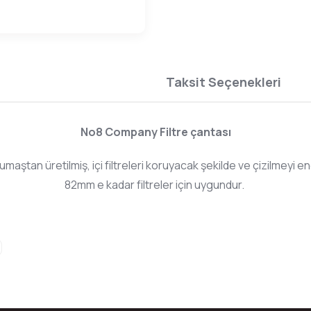
Taksit Seçenekleri
No8 Company Filtre çantası
kumaştan üretilmiş, içi filtreleri koruyacak şekilde ve çizilmeyi e
82mm e kadar filtreler için uygundur.
da yetersiz gördüğünüz noktaları öneri formunu kullanarak tarafımıza ilete
Bu ürüne ilk yorumu siz yapın!
Yorum Yaz