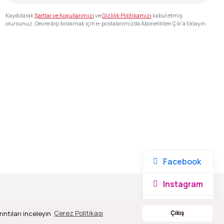
Kaydolarak
Şartlar ve Koşullarımızı
ve
Gizlilik Politikamızı
kabul etmiş
olursunuz. Devre dışı bırakmak için e-postalarımızda Abonelikten Çık'a tıklayın.
Facebook
Instagram
Whatsapp
ıntıları inceleyin
Çerez Politikası
Çıkış