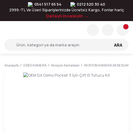
0541 517 65 54
0212 520 30 40
2999.-TL Ve Üzeri Siparişlerinizde Ücretsiz Kargo, Fonlar hariç
Detaylı inceleyin →
ARA
Anasayfa
VİDEO KAMERA
Aksiyon Kameralar
AKSİYON KAMERA AKSESUARLA