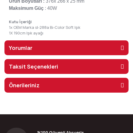
Ürün Boyutları :
376x 266 x 25 mm
Maksimum Güç
: 40W
Kutu İçeriği
1x OEM Marka sl-288a Bi-Color Soft Işık
1X 190cm Işık ayağı
Yorumlar
Taksit Seçenekleri
Önerileriniz
%100 Güvenli Alışveriş