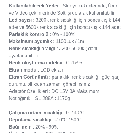
Kullanılabilecek Yerler :
Stüdyo çekimlerinde, Ürün
ve Video çekimlerinde Soft ışık olarak kullanılabilir.
Led sayısı :
3200k renk sıcaklığı için boncuk ışık 144
adet ve 5600k renk sıcaklığı için boncuk ışık 144 adet
Parlaklık kontrolü :
0% - 100%
Maksimum aydınlık :
1100Lux / 1m
Renk sıcaklığı aralığı :
3200-5600k ( dahili
ayarlanabilir )
Renk oluşturma indeksi
: CRI>95
Ekran modu :
LCD ekran
Ekran Görünümü :
parlaklık, renk sıcaklığı, güç, şarj
durumu, pil kalan zamanı görebilirsiniz
Adaptör Özellikleri : DC 15V 3A Maksimum
Net ağırlık : SL-288A : 1170g
Çalışma ortamı sıcaklığı :
0° / 40°C
Depolama sıcaklığı :
-10°C / 50°C
Bağıl nem :
20% - 90%