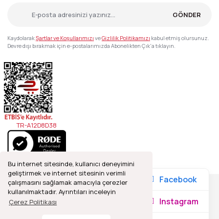
GÖNDER
Kaydolarak
Şartlar ve Koşullarımızı
ve
Gizlilik Politikamızı
kabul etmiş olursunuz.
Devre dışı bırakmak için e-postalarımızda Abonelikten Çık'a tıklayın.
TR-A12D8D38
Bu internet sitesinde, kullanıcı deneyimini
geliştirmek ve internet sitesinin verimli
Facebook
çalışmasını sağlamak amacıyla çerezler
kullanılmaktadır. Ayrıntıları inceleyin
2021© Refleks Fotoğrafçılık, Tüm Hakları Saklıdır.
Instagram
Çerez Politikası