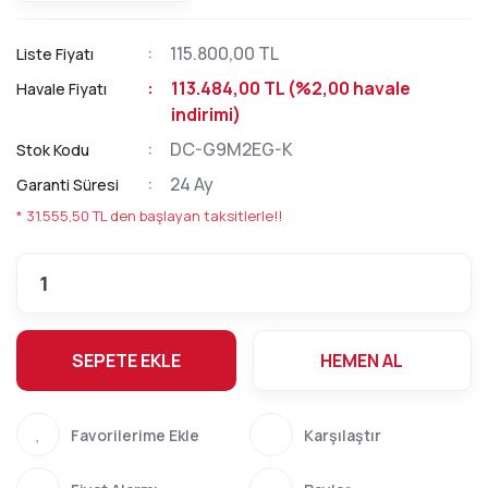
115.800,00 TL
Liste Fiyatı
113.484,00 TL (%2,00 havale
Havale Fiyatı
indirimi)
DC-G9M2EG-K
Stok Kodu
24 Ay
Garanti Süresi
* 31.555,50 TL den başlayan taksitlerle!!
SEPETE EKLE
HEMEN AL
Karşılaştır