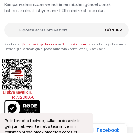
Kampanyalarımızdan ve indirimlerimizden güncel olarak
haberdar olmak istiyorsanız bültenimize abone olun.
GÖNDER
Kaydolarak
Şartlar ve Koşullarımızı
ve
Gizlilik Politikamızı
kabul etmiş olursunuz.
Devre dışı bırakmak için e-postalarımızda Abonelikten Çık'a tıklayın.
TR-A12D8D38
Bu internet sitesinde, kullanıcı deneyimini
geliştirmek ve internet sitesinin verimli
Facebook
çalışmasını sağlamak amacıyla çerezler