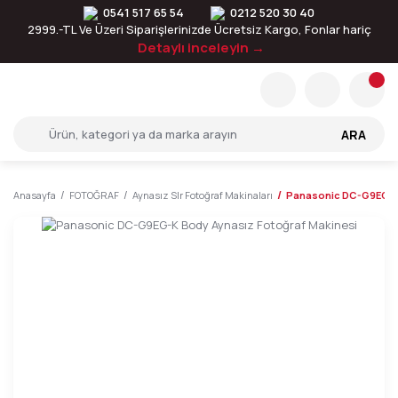
0541 517 65 54
0212 520 30 40
2999.-TL Ve Üzeri Siparişlerinizde Ücretsiz Kargo, Fonlar hariç
Detaylı inceleyin →
ARA
Anasayfa
FOTOĞRAF
Aynasız Slr Fotoğraf Makinaları
Panasonic DC-G9EG-K 