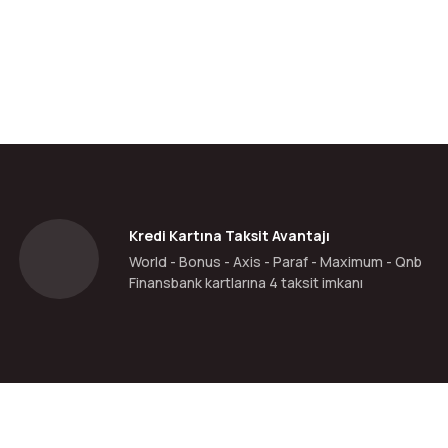
da yetersiz gördüğünüz noktaları öneri formunu kullanarak tarafımıza ilete
Bu ürüne ilk yorumu siz yapın!
Yorum Yaz
Kredi Kartına Taksit Avantajı
World - Bonus - Axis - Paraf - Maximum - Qnb
Finansbank kartlarına 4 taksit imkanı
Gönder