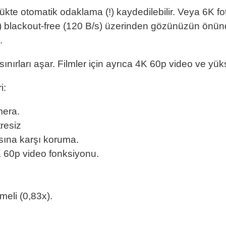
ükte otomatik odaklama (!) kaydedilebilir. Veya 6K fo
x) blackout-free (120 B/s) üzerinden gözünüzün önü
.
nırları aşar. Filmler için ayrıca 4K 60p video ve yük
i:
mera.
tresiz
sına karşı koruma.
 60p video fonksiyonu.
eli (0,83x).