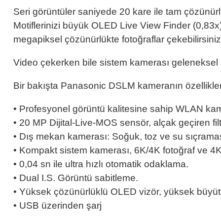
Seri görüntüler saniyede 20 kare ile tam çözünürl
Motiflerinizi büyük OLED Live View Finder (0,83
megapiksel çözünürlükte fotoğraflar çekebilirsiniz
Video çekerken bile sistem kamerası geleneksel sı
Bir bakışta Panasonic DSLM kameranın özellikler
• Profesyonel görüntü kalitesine sahip WLAN ka
• 20 MP Dijital-Live-MOS sensör, alçak geçiren fil
• Dış mekan kamerası: Soğuk, toz ve su sıçrama
• Kompakt sistem kamerası, 6K/4K fotoğraf ve 4K
• 0,04 sn ile ultra hızlı otomatik odaklama.
• Dual I.S. Görüntü sabitleme.
• Yüksek çözünürlüklü OLED vizör, yüksek büyütm
• USB üzerinden şarj