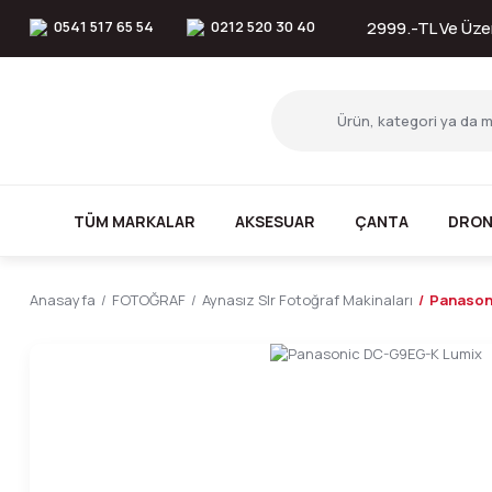
0541 517 65 54
0212 520 30 40
2999.-TL Ve Üzer
TÜM MARKALAR
AKSESUAR
ÇANTA
DRON
Anasayfa
FOTOĞRAF
Aynasız Slr Fotoğraf Makinaları
Panason