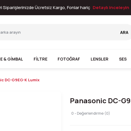
i Siparişlerinizde Ücretsiz Kargo, Fonlar hariç
Detaylı inceleyin
ARA
E & GİMBAL
FİLTRE
FOTOĞRAF
LENSLER
SES
ic DC-G9EG-K Lumix
Panasonic DC-G9
0 - Değerlendirme (0)