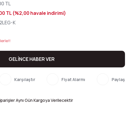
00 TL
00 TL (%2,00 havale indirimi)
2LEG-K
erle!!
GELİNCE HABER VER
Karşılaştır
Fiyat Alarmı
Paylaş
parişler Aynı Gün Kargoya Verilecektir