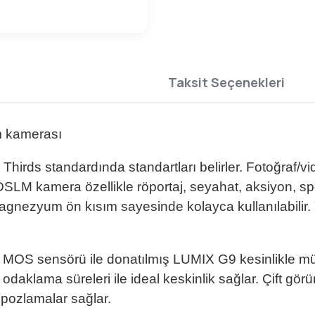
Taksit Seçenekleri
m kamerası
rds standardında standartları belirler. Fotoğraf/vid
DSLM kamera özellikle röportaj, seyahat, aksiyon, spor
agnezyum ön kısım sayesinde kolayca kullanılabili
nlı MOS sensörü ile donatılmış LUMIX G9 kesinlikle mü
 odaklama süreleri ile ideal keskinlik sağlar. Çift 
ozlamalar sağlar.