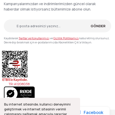
Kampanyalarımızdan ve indirimlerimizden güncel olarak
haberdar olmak istiyorsanız bültenimize abone olun.
GÖNDER
Kaydolarak
Şartlar ve Koşullarımızı
ve
Gizlilik Politikamızı
kabul etmiş olursunuz.
Devre dışı bırakmak için e-postalarımızda Abonelikten Çık'a tıklayın.
TR-A12D8D38
Bu internet sitesinde, kullanıcı deneyimini
geliştirmek ve internet sitesinin verimli
Facebook
çalışmasını sağlamak amacıyla çerezler