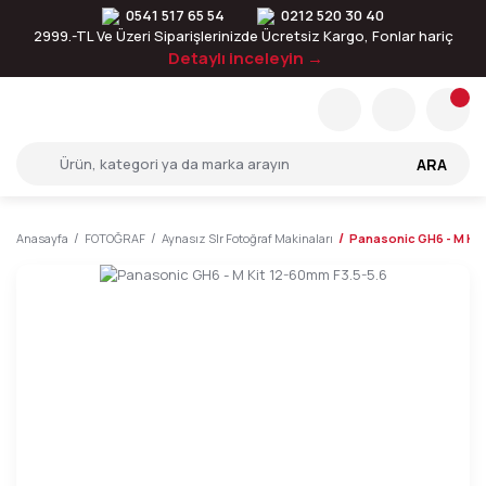
0541 517 65 54
0212 520 30 40
2999.-TL Ve Üzeri Siparişlerinizde Ücretsiz Kargo, Fonlar hariç
Detaylı inceleyin →
ARA
Anasayfa
FOTOĞRAF
Aynasız Slr Fotoğraf Makinaları
Panasonic GH6 - M Kit