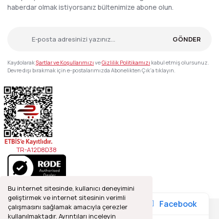
haberdar olmak istiyorsanız bültenimize abone olun.
GÖNDER
Kaydolarak
Şartlar ve Koşullarımızı
ve
Gizlilik Politikamızı
kabul etmiş olursunuz.
Devre dışı bırakmak için e-postalarımızda Abonelikten Çık'a tıklayın.
TR-A12D8D38
Bu internet sitesinde, kullanıcı deneyimini
geliştirmek ve internet sitesinin verimli
Facebook
çalışmasını sağlamak amacıyla çerezler
kullanılmaktadır. Ayrıntıları inceleyin
2021© Refleks Fotoğrafçılık, Tüm Hakları Saklıdır.