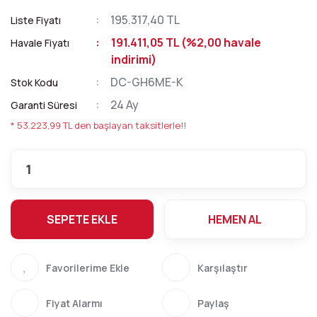
195.317,40 TL
Liste Fiyatı
191.411,05 TL (%2,00 havale
Havale Fiyatı
indirimi)
DC-GH6ME-K
Stok Kodu
24 Ay
Garanti Süresi
* 53.223,99 TL den başlayan taksitlerle!!
SEPETE EKLE
HEMEN AL
Karşılaştır
Fiyat Alarmı
Paylaş