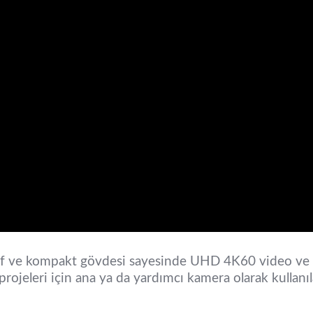
ve kompakt gövdesi sayesinde UHD 4K60 video ve f
rojeleri için ana ya da yardımcı kamera olarak kullanı