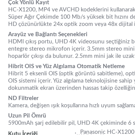
Çok Yönlü Kayıt
HC-X1200, MP4 ve AVCHD kodeklerini kullanarak
Süper Ağır Çekimde 100 Mb/s yüksek bit hızını des
HD çözünürlükte 24x optik zoom veya 48x dijital i.
Arayüz ve Bağlantı Seçenekleri
HDMI çıkış portu, UHD 4K videosunu seçtiğiniz bir
entegre stereo mikrofon içerir. 3.5mm stereo mini ja
hoparlör çıkışı da bulunur. 2.5mm mini jak ile uzak
Hibrit OIS ve Yüz Algılama Otomatik Netleme
Hibrit 5 eksenli OIS (optik görüntü sabitleme), opti
OIS sistemi içerir. Yüz algılama teknolojisine sahi
dokunmatik ekran üzerinden hassas takip özelliğini 
ND Filtreler
Kamera, değişen ışık koşullarına hızlı uyum sağlamak
Uzun Pil Ömrü
5900mAh şarj edilebilir pil, UHD 4K çekiminde 6 sa
Panasonic HC-X1200
Kutu İçeriği