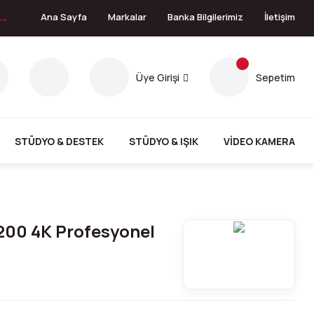
 →
Ana Sayfa
Markalar
Banka Bilgilerimiz
İletişim
Üye Girişi
Sepetim
STÜDYO & DESTEK
STÜDYO & IŞIK
VİDEO KAMERA
00 4K Profesyonel