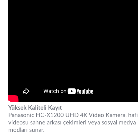
Yüksek Kaliteli Kayıt
Panasonic HC-X1200 UHD 4K Video Kamera, hafif 
videosu sahne arkası çekimleri veya sosyal medya p
modları sunar.