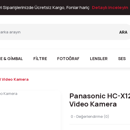
i Siparişlerinizde Ücretsiz Kargo, Fonlar hariç
Detaylı inceleyin
ARA
E & GİMBAL
FİLTRE
FOTOĞRAF
LENSLER
SES
l Video Kamera
Panasonic HC-X12
Video Kamera
0 - Değerlendirme (0)