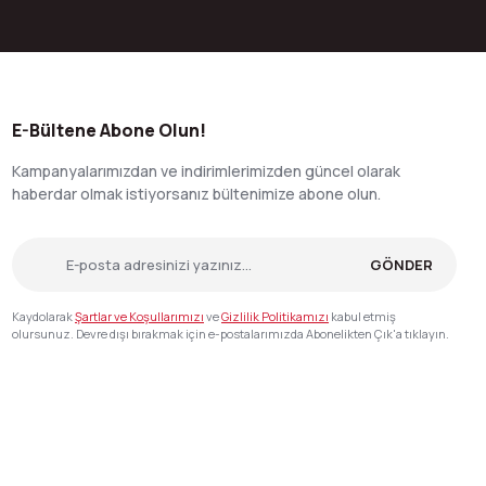
E-Bültene Abone Olun!
Kampanyalarımızdan ve indirimlerimizden güncel olarak
haberdar olmak istiyorsanız bültenimize abone olun.
GÖNDER
Kaydolarak
Şartlar ve Koşullarımızı
ve
Gizlilik Politikamızı
kabul etmiş
olursunuz. Devre dışı bırakmak için e-postalarımızda Abonelikten Çık'a tıklayın.