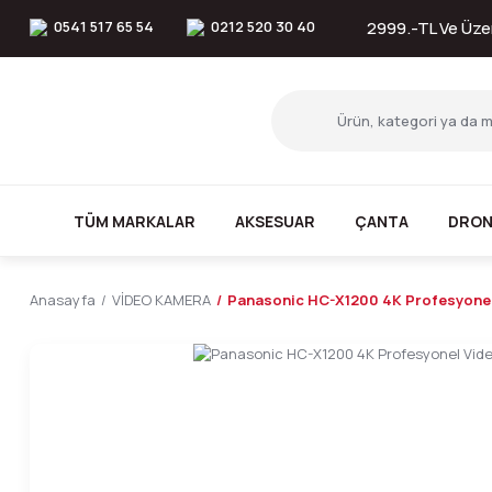
0541 517 65 54
0212 520 30 40
2999.-TL Ve Üzer
TÜM MARKALAR
AKSESUAR
ÇANTA
DRON
Anasayfa
VİDEO KAMERA
Panasonic HC-X1200 4K Profesyone