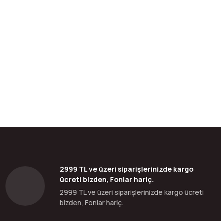
bilirsiniz.
2999 TL ve üzeri siparişlerinizde kargo
ücreti bizden, Fonlar hariç.
2999 TL ve üzeri siparişlerinizde kargo ücreti
bizden, Fonlar hariç.