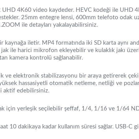
 UHD 4K60 video kaydeder. HEVC kodeği ile UHD 4K
tekler. 25mm entegre lensi, 600mm telefoto odak uzaklı
ZOOM ile detayları yakalayabilirsiniz.
 kaynağa iletir. MP4 formatında iki SD karta aynı anda
k ile harici mikrofon ekleyebilir ve kulaklık jakı üzeri
tan kamera kontrolü sağlanabilir.
k ve elektronik stabilizasyonu bir araya getirerek çekim
p yüksek hassasiyetli otomatik netleme, netliği ve pozl
aktif edebilirsiniz.
 için yerleşik seçilebilir şeffaf, 1/4, 1/16 ve 1/64 ND
at 10 dakikaya kadar kullanım süresi sağlar. USB-C gir