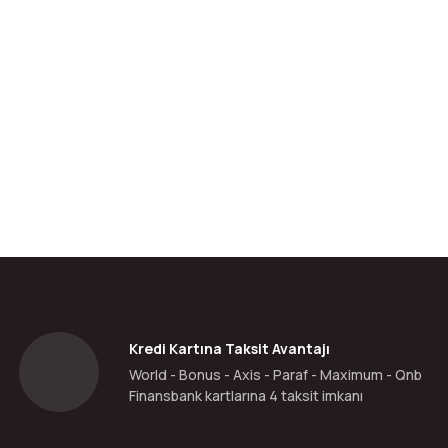
da yetersiz gördüğünüz noktaları öneri formunu kullanarak tarafımıza ilete
Bu ürüne ilk yorumu siz yapın!
Yorum Yaz
Kredi Kartına Taksit Avantajı
World - Bonus - Axis - Paraf - Maximum - Qnb
Finansbank kartlarına 4 taksit imkanı