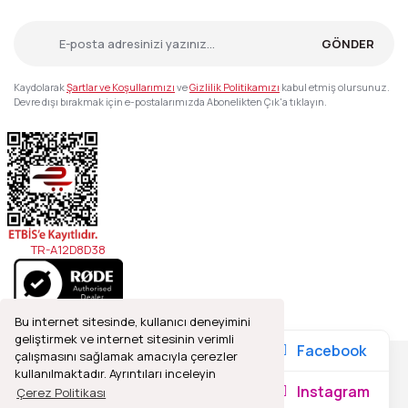
GÖNDER
Kaydolarak
Şartlar ve Koşullarımızı
ve
Gizlilik Politikamızı
kabul etmiş olursunuz.
Devre dışı bırakmak için e-postalarımızda Abonelikten Çık'a tıklayın.
TR-A12D8D38
Bu internet sitesinde, kullanıcı deneyimini
geliştirmek ve internet sitesinin verimli
Facebook
çalışmasını sağlamak amacıyla çerezler
kullanılmaktadır. Ayrıntıları inceleyin
2021© Refleks Fotoğrafçılık, Tüm Hakları Saklıdır.
Instagram
Çerez Politikası