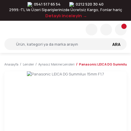
0541 517 65 54
0212 520 30 40
2999.-TL Ve Üzeri Siparişlerinizde Ücretsiz Kargo, Fonlar hariç
Detaylı inceleyin →
ARA
Anasayfa
Lensler
Aynasız Makine Lensleri
Panasonic LEICA DG Summilux 1