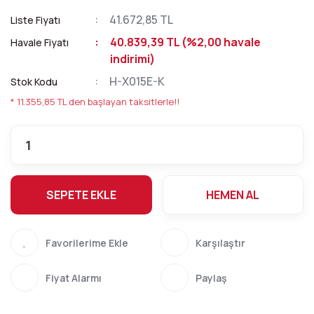
41.672,85 TL
Liste Fiyatı
40.839,39 TL (%2,00 havale
Havale Fiyatı
indirimi)
H-X015E-K
Stok Kodu
* 11.355,85 TL den başlayan taksitlerle!!
SEPETE EKLE
HEMEN AL
Karşılaştır
Fiyat Alarmı
Paylaş