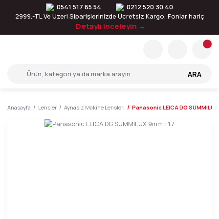
0541 517 65 54
0212 520 30 40
2999.-TL Ve Üzeri Siparişlerinizde Ücretsiz Kargo, Fonlar hariç
Detaylı inceleyin →
ARA
Anasayfa
Lensler
Aynasız Makine Lensleri
Panasonic LEICA DG SUMMILUX 