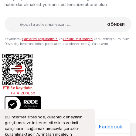
haberdar olmak istiyorsanız bültenimize abone olun.
GÖNDER
Kaydolarak
Şartlar ve Koşullarımızı
ve
Gizlilik Politikamızı
kabul etmiş olursunuz.
Devre dışı bırakmak için e-postalarımızda Abonelikten Çık'a tıklayın.
TR-A12D8D38
Bu internet sitesinde, kullanıcı deneyimini
geliştirmek ve internet sitesinin verimli
Facebook
çalışmasını sağlamak amacıyla çerezler
kullanılmaktadır. Ayrıntıları inceleyin
2021© Refleks Fotoğrafçılık, Tüm Hakları Saklıdır.