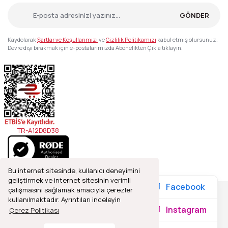
GÖNDER
Kaydolarak
Şartlar ve Koşullarımızı
ve
Gizlilik Politikamızı
kabul etmiş olursunuz.
Devre dışı bırakmak için e-postalarımızda Abonelikten Çık'a tıklayın.
TR-A12D8D38
Bu internet sitesinde, kullanıcı deneyimini
geliştirmek ve internet sitesinin verimli
Facebook
çalışmasını sağlamak amacıyla çerezler
kullanılmaktadır. Ayrıntıları inceleyin
2021© Refleks Fotoğrafçılık, Tüm Hakları Saklıdır.
Instagram
Çerez Politikası