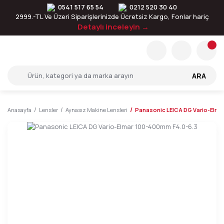
0541 517 65 54
0212 520 30 40
2999.-TL Ve Üzeri Siparişlerinizde Ücretsiz Kargo, Fonlar hariç
Detaylı inceleyin →
ARA
Anasayfa
Lensler
Aynasız Makine Lensleri
Panasonic LEICA DG Vario-Elma