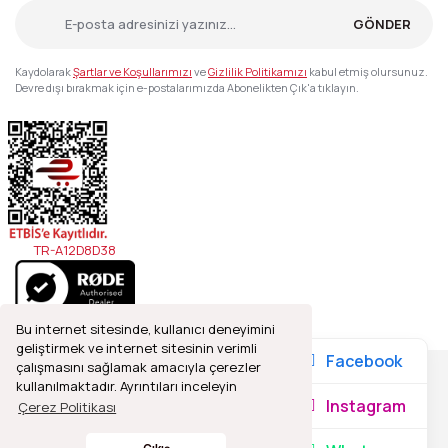
GÖNDER
Kaydolarak
Şartlar ve Koşullarımızı
ve
Gizlilik Politikamızı
kabul etmiş olursunuz.
Devre dışı bırakmak için e-postalarımızda Abonelikten Çık'a tıklayın.
TR-A12D8D38
Bu internet sitesinde, kullanıcı deneyimini
geliştirmek ve internet sitesinin verimli
Facebook
çalışmasını sağlamak amacıyla çerezler
kullanılmaktadır. Ayrıntıları inceleyin
2021© Refleks Fotoğrafçılık, Tüm Hakları Saklıdır.
Instagram
Çerez Politikası