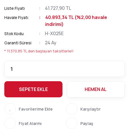
41.727,90 TL
Liste Fiyatı
40.893,34 TL (%2,00 havale
Havale Fiyatı
indirimi)
H-X025E
Stok Kodu
24 Ay
Garanti Süresi
* 11.370,85 TL den başlayan taksitlerle!!
SEPETE EKLE
HEMEN AL
Karşılaştır
Fiyat Alarmı
Paylaş