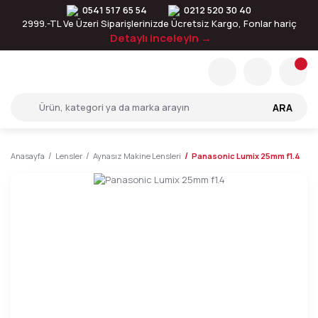
0541 517 65 54
0212 520 30 40
2999.-TL Ve Üzeri Siparişlerinizde Ücretsiz Kargo, Fonlar hariç
Detaylı inceleyin →
ARA
Anasayfa
Lensler
Aynasız Makine Lensleri
Panasonic Lumix 25mm f1.4