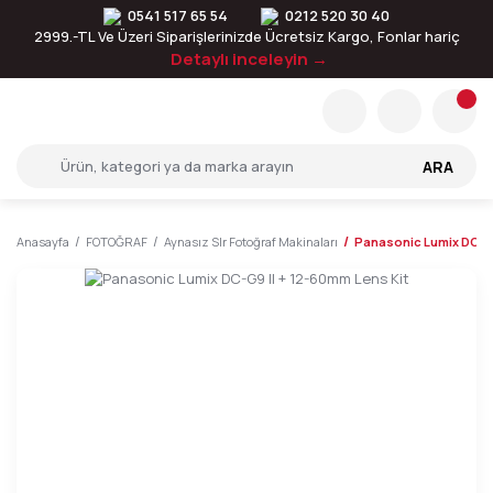
0541 517 65 54
0212 520 30 40
2999.-TL Ve Üzeri Siparişlerinizde Ücretsiz Kargo, Fonlar hariç
Detaylı inceleyin →
ARA
Anasayfa
FOTOĞRAF
Aynasız Slr Fotoğraf Makinaları
Panasonic Lumix DC-G9