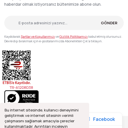
haberdar olmak istiyorsanız bültenimize abone olun.
GÖNDER
Kaydolarak
Şartlar ve Koşullarımızı
ve
Gizlilik Politikamızı
kabul etmiş olursunuz.
Devre dışı bırakmak için e-postalarımızda Abonelikten Çık'a tıklayın.
TR-A12D8D38
Bu internet sitesinde, kullanıcı deneyimini
geliştirmek ve internet sitesinin verimli
Facebook
çalışmasını sağlamak amacıyla çerezler
kullanılmaktadır. Ayrıntıları inceleyin
2021© Refleks Fotoğrafçılık, Tüm Hakları Saklıdır.