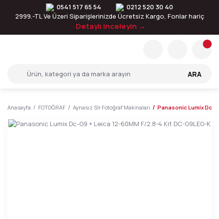
0541 517 65 54
0212 520 30 40
2999.-TL Ve Üzeri Siparişlerinizde Ücretsiz Kargo, Fonlar hariç
Detaylı inceleyin →
ARA
Anasayfa
FOTOĞRAF
Aynasız Slr Fotoğraf Makinaları
Panasonic Lumix Dc-G9