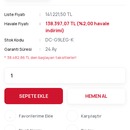
141.221,50 TL
Liste Fiyatı
138.397,07 TL (%2,00 havale
Havale Fiyatı
indirimi)
DC-G9LEG-K
Stok Kodu
24 Ay
Garanti Süresi
* 38.482,86 TL den başlayan taksitlerle!!
SEPETE EKLE
HEMEN AL
Karşılaştır