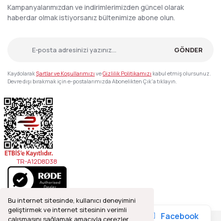
Kampanyalarımızdan ve indirimlerimizden güncel olarak
haberdar olmak istiyorsanız bültenimize abone olun.
GÖNDER
Kaydolarak
Şartlar ve Koşullarımızı
ve
Gizlilik Politikamızı
kabul etmiş olursunuz.
Devre dışı bırakmak için e-postalarımızda Abonelikten Çık'a tıklayın.
TR-A12D8D38
Bu internet sitesinde, kullanıcı deneyimini
geliştirmek ve internet sitesinin verimli
Facebook
çalışmasını sağlamak amacıyla çerezler