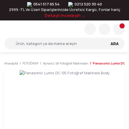
0541 517 65 54
0212 520 30 40
2999.-TL Ve Üzeri Siparişlerinizde Ücretsiz Kargo, Fonlar hariç
Detaylı inceleyin →
ARA
Anasayfa
FOTOĞRAF
Aynasız Slr Fotoğraf Makinaları
Panasonic Lumix DC-S