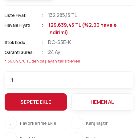
132.285,15 TL
Liste Fiyatı
129.639,45 TL (%2,00 havale
Havale Fiyatı
indirimi)
DC-S5E-K
Stok Kodu
24 Ay
Garanti Süresi
* 36.047,70 TL den başlayan taksitlerle!!
SEPETE EKLE
HEMEN AL
Karşılaştır