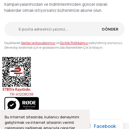
Kampanyalarımızdan ve indirimlerimizden güncel olarak
haberdar olmak istiyorsanız bültenimize abone olun.
GÖNDER
Kaydolarak
Şartlar ve Koşullarımızı
ve
Gizlilik Politikamızı
kabul etmiş olursunuz.
Devre dışı bırakmak için e-postalarımızda Abonelikten Çık'a tıklayın.
TR-A12D8D38
Bu internet sitesinde, kullanıcı deneyimini
geliştirmek ve internet sitesinin verimli
Facebook
çalışmasını sağlamak amacıyla çerezler