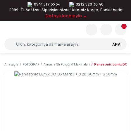
0541 517 65 54
0212 520 30 40
2999.-TL Ve Üzeri Siparişlerinizde Ücretsiz Kargo, Fonlar hariç
Detaylı inceleyin →
ARA
Anasayfa
FOTOĞRAF
Aynasız Slr Fotoğraf Makinaları
Panasonic Lumix DC-S5