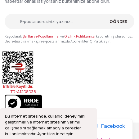
haberdar olmak istiyorsanız bültenimize abone olun.
GÖNDER
Kaydolarak
Şartlar ve Koşullarımızı
ve
Gizlilik Politikamızı
kabul etmiş olursunuz.
Devre dışı bırakmak için e-postalarımızda Abonelikten Çık'a tıklayın.
TR-A12D8D38
Bu internet sitesinde, kullanıcı deneyimini
geliştirmek ve internet sitesinin verimli
Facebook
çalışmasını sağlamak amacıyla çerezler
kullanılmaktadır. Ayrıntıları inceleyin
2021© Refleks Fotoğrafçılık, Tüm Hakları Saklıdır.