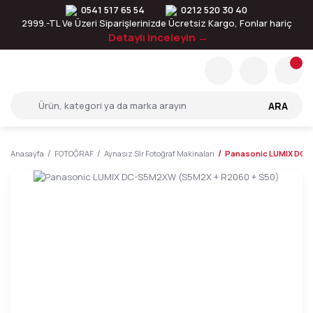
0541 517 65 54
0212 520 30 40
2999.-TL Ve Üzeri Siparişlerinizde Ücretsiz Kargo, Fonlar hariç
Detaylı inceleyin →
ARA
Anasayfa
FOTOĞRAF
Aynasız Slr Fotoğraf Makinaları
Panasonic LUMIX DC-