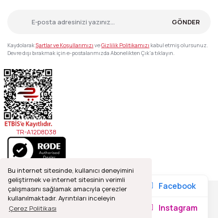
GÖNDER
Kaydolarak
Şartlar ve Koşullarımızı
ve
Gizlilik Politikamızı
kabul etmiş olursunuz.
Devre dışı bırakmak için e-postalarımızda Abonelikten Çık'a tıklayın.
TR-A12D8D38
Bu internet sitesinde, kullanıcı deneyimini
geliştirmek ve internet sitesinin verimli
Facebook
çalışmasını sağlamak amacıyla çerezler
kullanılmaktadır. Ayrıntıları inceleyin
2021© Refleks Fotoğrafçılık, Tüm Hakları Saklıdır.
Instagram
Çerez Politikası