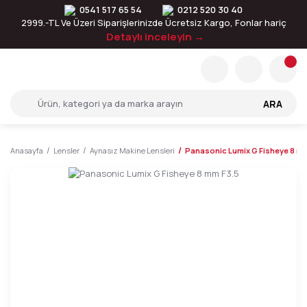
0541 517 65 54
0212 520 30 40
2999.-TL Ve Üzeri Siparişlerinizde Ücretsiz Kargo, Fonlar hariç
Detaylı inceleyin →
ARA
Anasayfa
Lensler
Aynasız Makine Lensleri
Panasonic Lumix G Fisheye 8 mm