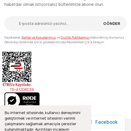
haberdar olmak istiyorsanız bültenimize abone olun.
GÖNDER
Kaydolarak
Şartlar ve Koşullarımızı
ve
Gizlilik Politikamızı
kabul etmiş olursunuz.
Devre dışı bırakmak için e-postalarımızda Abonelikten Çık'a tıklayın.
TR-A12D8D38
Bu internet sitesinde, kullanıcı deneyimini
geliştirmek ve internet sitesinin verimli
Facebook
çalışmasını sağlamak amacıyla çerezler
kullanılmaktadır. Ayrıntıları inceleyin
2021© Refleks Fotoğrafçılık, Tüm Hakları Saklıdır.