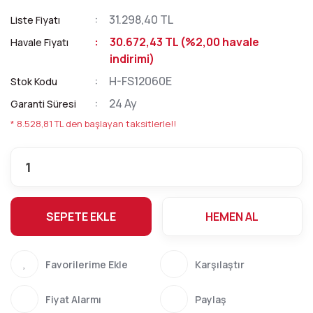
31.298,40 TL
Liste Fiyatı
30.672,43 TL (%2,00 havale
Havale Fiyatı
indirimi)
H-FS12060E
Stok Kodu
24 Ay
Garanti Süresi
* 8.528,81 TL den başlayan taksitlerle!!
SEPETE EKLE
HEMEN AL
Karşılaştır
Fiyat Alarmı
Paylaş