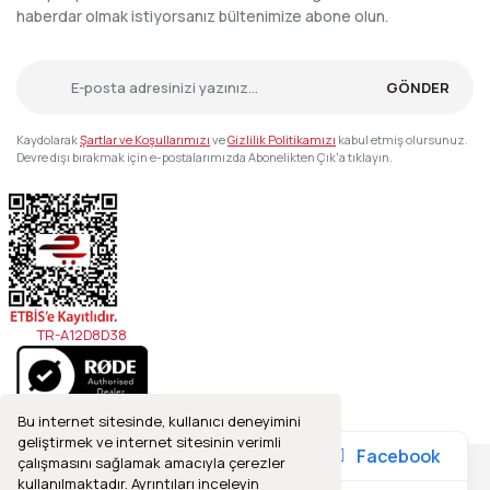
haberdar olmak istiyorsanız bültenimize abone olun.
GÖNDER
Kaydolarak
Şartlar ve Koşullarımızı
ve
Gizlilik Politikamızı
kabul etmiş olursunuz.
Devre dışı bırakmak için e-postalarımızda Abonelikten Çık'a tıklayın.
TR-A12D8D38
Bu internet sitesinde, kullanıcı deneyimini
geliştirmek ve internet sitesinin verimli
Facebook
çalışmasını sağlamak amacıyla çerezler
kullanılmaktadır. Ayrıntıları inceleyin
2021© Refleks Fotoğrafçılık, Tüm Hakları Saklıdır.