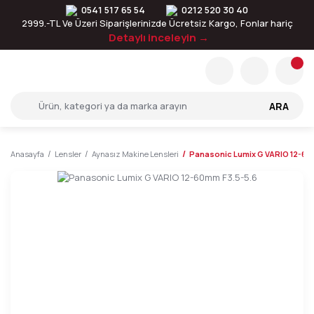
0541 517 65 54
0212 520 30 40
2999.-TL Ve Üzeri Siparişlerinizde Ücretsiz Kargo, Fonlar hariç
Detaylı inceleyin →
ARA
Anasayfa
Lensler
Aynasız Makine Lensleri
Panasonic Lumix G VARIO 12-60