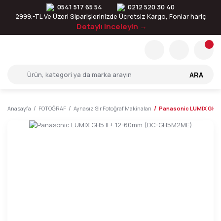
0541 517 65 54
0212 520 30 40
2999.-TL Ve Üzeri Siparişlerinizde Ücretsiz Kargo, Fonlar hariç
Detaylı inceleyin →
ARA
Anasayfa
FOTOĞRAF
Aynasız Slr Fotoğraf Makinaları
Panasonic LUMIX GH5 