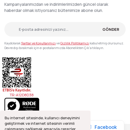
Kampanyalarımızdan ve indirimlerimizden güncel olarak
haberdar olmak istiyorsanız bültenimize abone olun.
GÖNDER
Kaydolarak
Şartlar ve Koşullarımızı
ve
Gizlilik Politikamızı
kabul etmiş olursunuz.
Devre dışı bırakmak için e-postalarımızda Abonelikten Çık'a tıklayın.
TR-A12D8D38
Bu internet sitesinde, kullanıcı deneyimini
geliştirmek ve internet sitesinin verimli
Facebook
çalışmasını sağlamak amacıyla çerezler