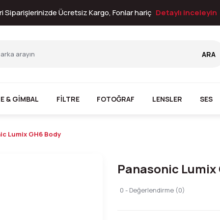
i Siparişlerinizde Ücretsiz Kargo, Fonlar hariç
Detaylı inceleyin
ARA
E & GİMBAL
FİLTRE
FOTOĞRAF
LENSLER
SES
ic Lumix GH6 Body
Panasonic Lumix
0 - Değerlendirme (0)