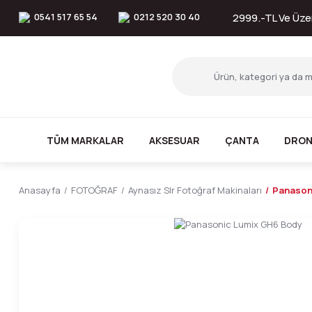
0541 517 65 54
0212 520 30 40
2999.-TL Ve Üzer
TÜM MARKALAR
AKSESUAR
ÇANTA
DRON
Anasayfa
FOTOĞRAF
Aynasız Slr Fotoğraf Makinaları
Panason