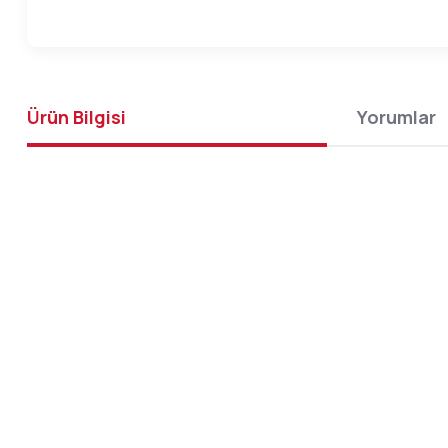
Ürün Bilgisi
Yorumlar
Panasonic Lumix GH6 Aynasız Fotoğraf Makinesi f
taksit avantajlarıyla Türkiye'nin en büyüğü FO