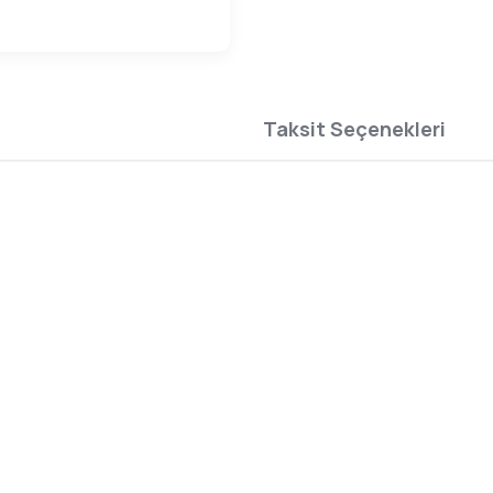
Taksit Seçenekleri
iyat, inceleme ve teknik özellikler
itibariyle, uygun
TOGRAFIUM'da!