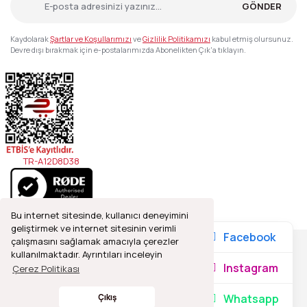
GÖNDER
Kaydolarak
Şartlar ve Koşullarımızı
ve
Gizlilik Politikamızı
kabul etmiş olursunuz.
Devre dışı bırakmak için e-postalarımızda Abonelikten Çık'a tıklayın.
TR-A12D8D38
Bu internet sitesinde, kullanıcı deneyimini
geliştirmek ve internet sitesinin verimli
Facebook
çalışmasını sağlamak amacıyla çerezler
kullanılmaktadır. Ayrıntıları inceleyin
2021© Refleks Fotoğrafçılık, Tüm Hakları Saklıdır.
Instagram
Çerez Politikası
Whatsapp
Çıkış