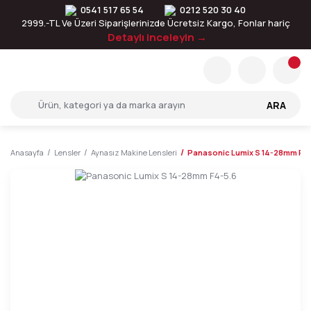
0541 517 65 54
0212 520 30 40
2999.-TL Ve Üzeri Siparişlerinizde Ücretsiz Kargo, Fonlar hariç
Detaylı inceleyin →
ARA
Anasayfa
Lensler
Aynasız Makine Lensleri
Panasonic Lumix S 14-28mm F4-