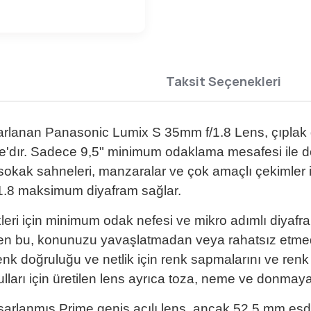
Taksit Seçenekleri
arlanan Panasonic Lumix S 35mm f/1.8 Lens, çıplak
rime'dır. Sadece 9,5" minimum odaklama mesafesi ile 
kak sahneleri, manzaralar ve çok amaçlı çekimler için
f/1.8 maksimum diyafram sağlar.
ri için minimum odak nefesi ve mikro adımlı diyafra
ilen bu, konunuzu yavaşlatmadan veya rahatsız etmed
nk doğruluğu ve netlik için renk sapmalarını ve renk 
ulları için üretilen lens ayrıca toza, neme ve donmaya 
asarlanmış Prime geniş açılı lens, ancak 52,5 mm eş