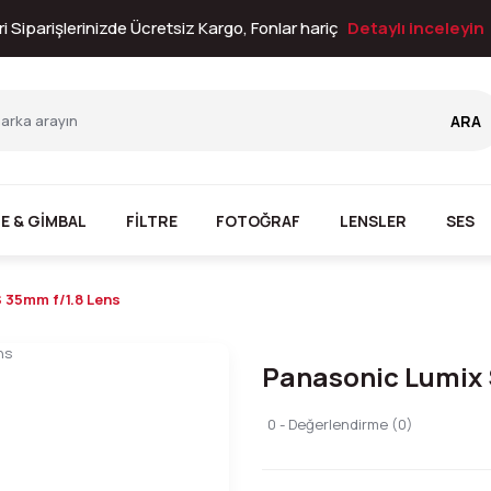
i Siparişlerinizde Ücretsiz Kargo, Fonlar hariç
Detaylı inceleyin
ARA
E & GİMBAL
FİLTRE
FOTOĞRAF
LENSLER
SES
 35mm f/1.8 Lens
Panasonic Lumix 
0 - Değerlendirme (0)