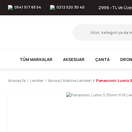
0541 517 65 54
0212 520 30 40
2999.-TL Ve Üzer
TÜM MARKALAR
AKSESUAR
ÇANTA
DRON
Anasayfa
Lensler
Aynasız Makine Lensleri
Panasonic Lumix S