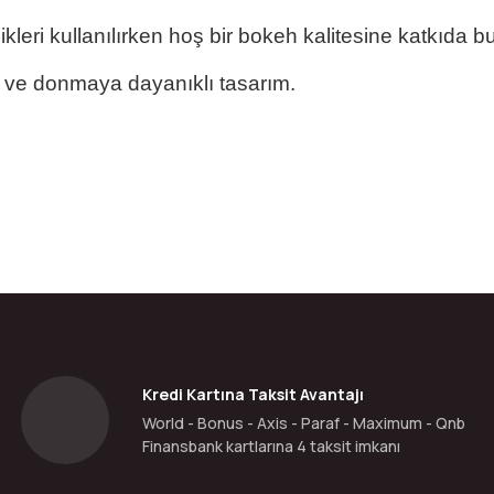
kleri kullanılırken hoş bir bokeh kalitesine katkıda b
 ve donmaya dayanıklı tasarım.
da yetersiz gördüğünüz noktaları öneri formunu kullanarak tarafımıza ilete
Bu ürüne ilk yorumu siz yapın!
Yorum Yaz
Kredi Kartına Taksit Avantajı
World - Bonus - Axis - Paraf - Maximum - Qnb
Finansbank kartlarına 4 taksit imkanı