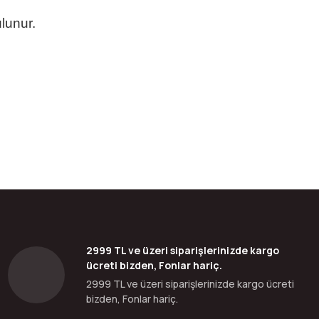
ulunur.
bilirsiniz.
2999 TL ve üzeri siparişlerinizde kargo
ücreti bizden, Fonlar hariç.
2999 TL ve üzeri siparişlerinizde kargo ücreti
bizden, Fonlar hariç.