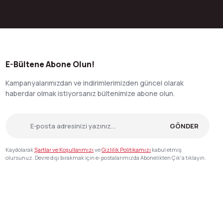
E-Bültene Abone Olun!
Kampanyalarımızdan ve indirimlerimizden güncel olarak
haberdar olmak istiyorsanız bültenimize abone olun.
GÖNDER
Kaydolarak
Şartlar ve Koşullarımızı
ve
Gizlilik Politikamızı
kabul etmiş
olursunuz. Devre dışı bırakmak için e-postalarımızda Abonelikten Çık'a tıklayın.