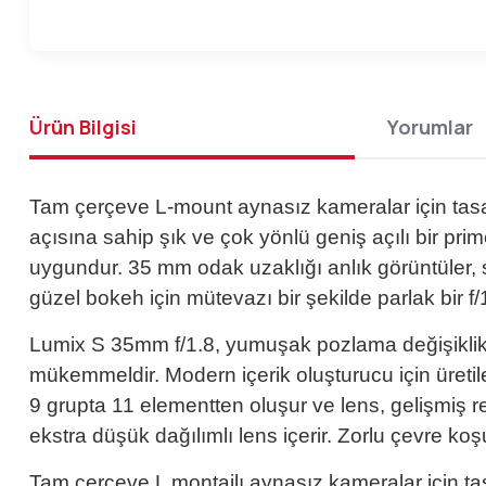
Ürün Bilgisi
Yorumlar
Tam çerçeve L-mount aynasız kameralar için tas
açısına sahip şık ve çok yönlü geniş açılı bir p
uygundur. 35 mm odak uzaklığı anlık görüntüler, so
güzel bokeh için mütevazı bir şekilde parlak bir 
Lumix S 35mm f/1.8, yumuşak pozlama değişiklikle
mükemmeldir. Modern içerik oluşturucu için üret
9 grupta 11 elementten oluşur ve lens, gelişmiş re
ekstra düşük dağılımlı lens içerir. Zorlu çevre koş
Tam çerçeve L montajlı aynasız kameralar için t