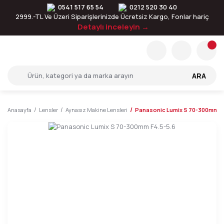
0541 517 65 54
0212 520 30 40
2999.-TL Ve Üzeri Siparişlerinizde Ücretsiz Kargo, Fonlar hariç
Detaylı inceleyin →
ARA
Anasayfa
Lensler
Aynasız Makine Lensleri
Panasonic Lumix S 70-300mm F