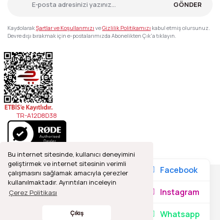
GÖNDER
Kaydolarak
Şartlar ve Koşullarımızı
ve
Gizlilik Politikamızı
kabul etmiş olursunuz.
Devre dışı bırakmak için e-postalarımızda Abonelikten Çık'a tıklayın.
TR-A12D8D38
Bu internet sitesinde, kullanıcı deneyimini
geliştirmek ve internet sitesinin verimli
Facebook
çalışmasını sağlamak amacıyla çerezler
kullanılmaktadır. Ayrıntıları inceleyin
2021© Refleks Fotoğrafçılık, Tüm Hakları Saklıdır.
Instagram
Çerez Politikası
Whatsapp
Çıkış