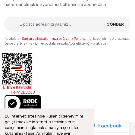
haberdar olmak istiyorsanız bültenimize abone olun.
GÖNDER
Kaydolarak
Şartlar ve Koşullarımızı
ve
Gizlilik Politikamızı
kabul etmiş olursunuz.
Devre dışı bırakmak için e-postalarımızda Abonelikten Çık'a tıklayın.
TR-A12D8D38
Bu internet sitesinde, kullanıcı deneyimini
geliştirmek ve internet sitesinin verimli
Facebook
çalışmasını sağlamak amacıyla çerezler
kullanılmaktadır. Ayrıntıları inceleyin
2021© Refleks Fotoğrafçılık, Tüm Hakları Saklıdır.