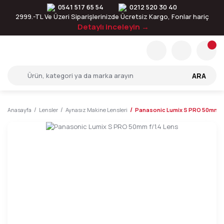
0541 517 65 54
0212 520 30 40
2999.-TL Ve Üzeri Siparişlerinizde Ücretsiz Kargo, Fonlar hariç
Detaylı inceleyin →
ARA
Anasayfa
Lensler
Aynasız Makine Lensleri
Panasonic Lumix S PRO 50mm f/