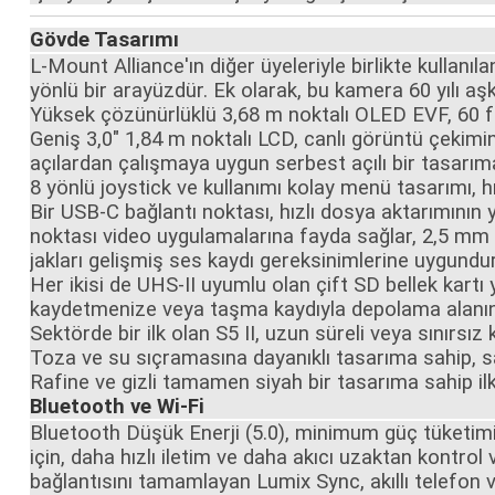
Gövde Tasarımı
L-Mount Alliance'ın diğer üyeleriyle birlikte kullan
yönlü bir arayüzdür. Ek olarak, bu kamera 60 yılı aş
Yüksek çözünürlüklü 3,68 m noktalı OLED EVF, 60 fps
Geniş 3,0" 1,84 m noktalı LCD, canlı görüntü çekimi
açılardan çalışmaya uygun serbest açılı bir tasarım
8 yönlü joystick ve kullanımı kolay menü tasarımı, hı
Bir USB-C bağlantı noktası, hızlı dosya aktarımının y
noktası video uygulamalarına fayda sağlar, 2,5 mm 
jakları gelişmiş ses kaydı gereksinimlerine uygundur
Her ikisi de UHS-II uyumlu olan çift SD bellek kartı 
kaydetmenize veya taşma kaydıyla depolama alanınız
Sektörde bir ilk olan S5 II, uzun süreli veya sınırsız
Toza ve su sıçramasına dayanıklı tasarıma sahip, 
Rafine ve gizli tamamen siyah bir tasarıma sahip i
Bluetooth ve Wi-Fi
Bluetooth Düşük Enerji (5.0), minimum güç tüketimi i
için, daha hızlı iletim ve daha akıcı uzaktan kontr
bağlantısını tamamlayan Lumix Sync, akıllı telefon 