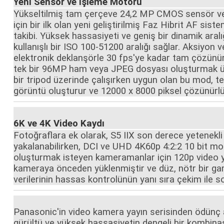
Yeni Sensör ve İşleme Motoru
Yükseltilmiş tam çerçeve 24,2 MP CMOS sensör ve L
için bir ilk olan yeni geliştirilmiş Faz Hibrit AF si
takibi. Yüksek hassasiyeti ve geniş bir dinamik aral
kullanışlı bir ISO 100-51200 aralığı sağlar. Aksiyon 
elektronik deklanşörle 30 fps'ye kadar tam çözünürlü
tek bir 96MP ham veya JPEG dosyası oluşturmak üze
bir tripod üzerinde çalışırken uygun olan bu mod, t
görüntü oluşturur ve 12000 x 8000 piksel çözünürlük
6K ve 4K Video Kaydı
Fotoğraflara ek olarak, S5 IIX son derece yetenekli 
yakalanabilirken, DCI ve UHD 4K60p 4:2:2 10 bit m
oluşturmak isteyen kameramanlar için 120p video y
kameraya önceden yüklenmiştir ve düz, nötr bir gama
verilerinin hassas kontrolünün yanı sıra çekim ile
Panasonic'in video kamera yayın serisinden ödünç a
gürültü ve yüksek hassasiyetin dengeli bir kombinas