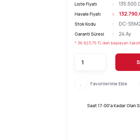
135.500,
Liste Fiyatı
132.790,
Havale Fiyatı
DC-S5M
Stok Kodu
24 Ay
Garanti Süresi
* 36.923,75 TL den başlayan taksit
S
Saat 17:00'a Kadar Olan Si