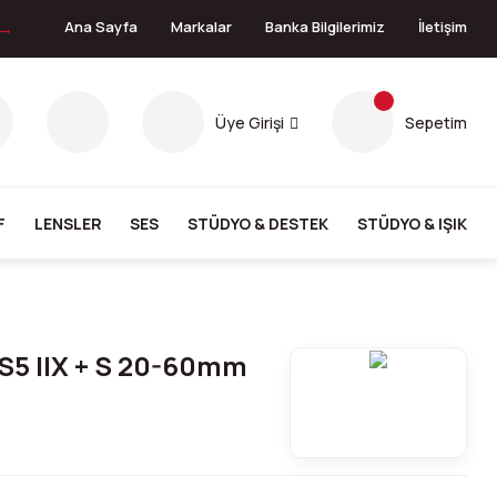
 →
Ana Sayfa
Markalar
Banka Bilgilerimiz
İletişim
Üye Girişi
Sepetim
F
LENSLER
SES
STÜDYO & DESTEK
STÜDYO & IŞIK
S5 IIX + S 20-60mm