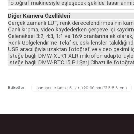
fotoğraf makinesiyle eşleşecek şekilde tasarlanmış
Diğer Kamera Özellikleri
Gerçek zamanlı LUT, renk derecelendirmesinin kame
Canlı kırpma, video kaydederken çerçeve içi kaydırm
Geleneksel 3:2, 4:3, 1:1 ve 16:9 oranlarına ek olarak
Renk Gölgelendirme Telafisi, eski lensler takıldığı
USB aracılığıyla uzaktan fotoğraf ve video çekimi i
İsteğe bağlı DMW-XLR1 XLR mikrofon adaptörüyle 4 
İsteğe bağlı DMW-BTC15 Pil Şarj Cihazı ile fotoğraf
Bu ürünün fiyat bilgisi, resim, ürün açıklamalarında ve diğer konular
Etiketler :
panasonic lumix s5 ııx + s 20-60mm f/3.5-5.6 lens
Görüş ve önerileriniz için teşekkür ederiz.
Ürün resmi kalitesiz, bozuk veya görüntülenemiyor.
Ürün açıklamasında eksik bilgiler bulunuyor.
Ürün bilgilerinde hatalar bulunuyor.
Ürün fiyatı diğer sitelerden daha pahalı.