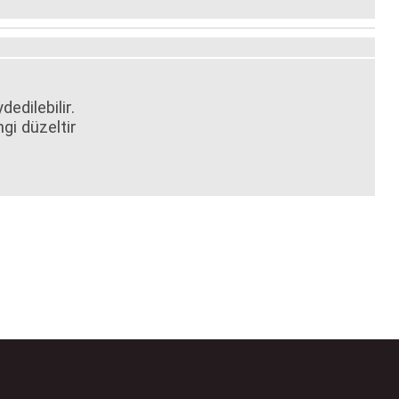
edilebilir.
gi düzeltir
bilirsiniz.