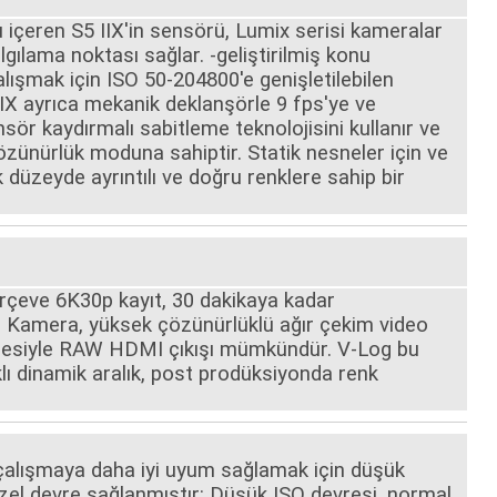
çeren S5 IIX'in sensörü, Lumix serisi kameralar
lgılama noktası sağlar. -geliştirilmiş konu
alışmak için ISO 50-204800'e genişletilebilen
 IIX ayrıca mekanik deklanşörle 9 fps'ye ve
sör kaydırmalı sabitleme teknolojisini kullanır ve
ünürlük moduna sahiptir. Statik nesneler için ve
düzeyde ayrıntılı ve doğru renklere sahip bir
çerçeve 6K30p kayıt, 30 dakikaya kadar
. Kamera, yüksek çözünürlüklü ağır çekim video
ltmesiyle RAW HDMI çıkışı mümkündür. V-Log bu
lı dinamik aralık, post prodüksiyonda renk
 çalışmaya daha iyi uyum sağlamak için düşük
özel devre sağlanmıştır: Düşük ISO devresi, normal