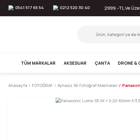
0541 517 65 54
0212 520 30 40
2999.-TL Ve Üzer
TÜM MARKALAR
AKSESUAR
ÇANTA
DRONE & 
Anasayfa
FOTOĞRAF
Aynasız Slr Fotoğraf Makinaları
Panasoni