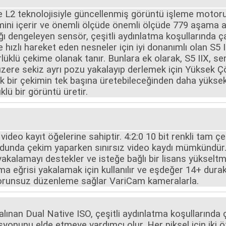
2 teknolojisiyle güncellenmiş görüntü işleme motoru i
stemini içerir ve önemli ölçüde önemli ölçüde 779 aşama a
ığı dengeleyen sensör, çeşitli aydınlatma koşullarında ç
ve hızlı hareket eden nesneler için iyi donanımlı olan S5
klü çekime olanak tanır. Bunlara ek olarak, S5 IIX, sen
re sekiz ayrı pozu yakalayıp derlemek için Yüksek Çöz
ek bir çekimin tek başına üretebileceğinden daha yüksek 
lü bir görüntü üretir.
video kayıt öğelerine sahiptir. 4:2:0 10 bit renkli tam 
odunda çekim yaparken sınırsız video kaydı mümkündür
akalamayı destekler ve isteğe bağlı bir lisans yükse
 eğrisi yakalamak için kullanılır ve eşdeğer 14+ durak
 sorunsuz düzenleme sağlar VariCam kameralarla.
lınan Dual Native ISO, çeşitli aydınlatma koşullarında
yonunu elde etmeye yardımcı olur. Her piksel için iki 