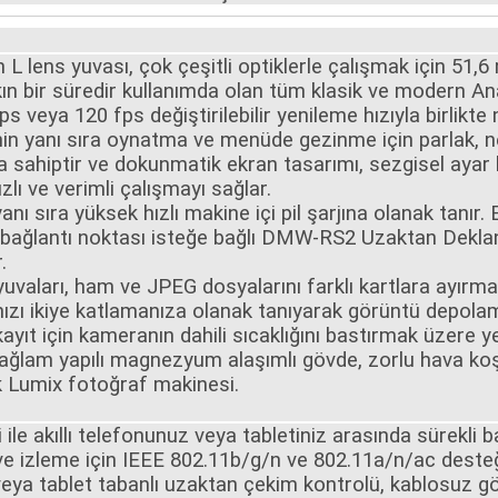
ılan L lens yuvası, çok çeşitli optiklerle çalışmak için 
kın bir süredir kullanımda olan tüm klasik ve modern Ana
 veya 120 fps değiştirilebilir yenileme hızıyla birlikte
nin yanı sıra oynatma ve menüde gezinme için parlak, ne
a sahiptir ve dokunmatik ekran tasarımı, sezgisel ayar 
zlı ve verimli çalışmayı sağlar.
anı sıra yüksek hızlı makine içi pil şarjına olanak tanır
bağlantı noktası isteğe bağlı DMW-RS2 Uzaktan Deklanşö
.
yuvaları, ham ve JPEG dosyalarını farklı kartlara ayırma
ı ikiye katlamanıza olanak tanıyarak görüntü depolama
 kayıt için kameranın dahili sıcaklığını bastırmak üzere y
sağlam yapılı magnezyum alaşımlı gövde, zorlu hava koş
lk Lumix fotoğraf makinesi.
le akıllı telefonunuz veya tabletiniz arasında sürekli b
ol ve izleme için IEEE 802.11b/g/n ve 802.11a/n/ac des
veya tablet tabanlı uzaktan çekim kontrolü, kablosuz g