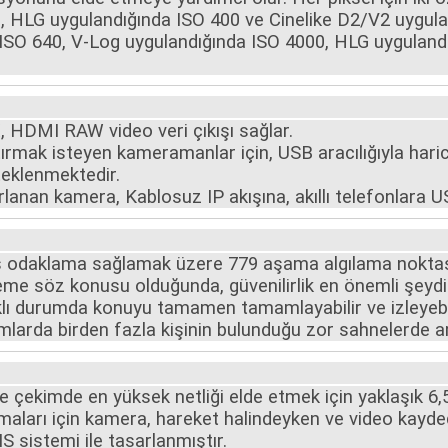
0, HLG uygulandığında ISO 400 ve Cinelike D2/V2 uygula
n ISO 640, V-Log uygulandığında ISO 4000, HLG uygulan
X, HDMI RAW video veri çıkışı sağlar.
ırmak isteyen kameramanlar için, USB aracılığıyla haric
teklenmektedir.
rlanan kamera, Kablosuz IP akışına, akıllı telefonlara U
sas odaklama sağlamak üzere 779 aşama algılama noktas
me söz konusu olduğunda, güvenilirlik en önemli şeydi
klı durumda konuyu tamamen tamamlayabilir ve izleyebilir
tamlarda birden fazla kişinin bulunduğu zor sahnelerde a
e çekimde en yüksek netliği elde etmek için yaklaşık 6,5
maları için kamera, hareket halindeyken ve video kayd
 IS sistemi ile tasarlanmıştır.