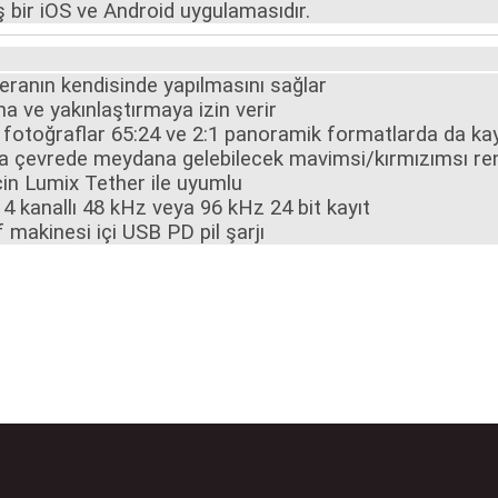
 bir iOS ve Android uygulamasıdır.
ranın kendisinde yapılmasını sağlar
a ve yakınlaştırmaya izin verir
, fotoğraflar 65:24 ve 2:1 panoramik formatlarda da kayd
nda çevrede meydana gelebilecek mavimsi/kırmızımsı ren
çin Lumix Tether ile uyumlu
kanallı 48 kHz veya 96 kHz 24 bit kayıt
 makinesi içi USB PD pil şarjı
da yetersiz gördüğünüz noktaları öneri formunu kullanarak tarafımıza ilete
Bu ürüne ilk yorumu siz yapın!
Yorum Yaz