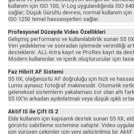
kullanım için ISO 100, V-Log uygulandığında ISO 64
sağlar; Düşük Gürültü devresi, normal kullanım içi
ISO 1250 temel hassasiyetleri sağlar.
Profesyonel Düzeyde Video Özellikleri
Gelişmiş performans ve kullanılabilirlik sunan S5 II
Veri yedekleme ve sonradan işlemede verimliliği art
desteklenir. ALL-Intra kayıt ve ProRes kayıt da des
Modern kullanıcılar ve içerik oluşturucular için tasa
Faz Hibrit AF Sistemi
S5 IIX, olağanüstü AF doğruluğu için hızlı ve has
Lumix aynasız fotoğraf makinesidir. Otomatik netle
geleneksel sistemlerin yakalaması zor olan altı far
S5 IIX'in arkadan aydınlatmalı veya düşük ışıklı or
Aktif IS ile Çift IS 2
Elde kullanım için kapsamlı destek sunan S5 IIX, eld
görüntü sabitleme sistemine sahiptir. Video uygula
için yürüyen çekimler için yeni geliştirilmiş bir Aktif