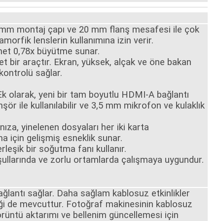
51,6 mm montaj çapı ve 20 mm flanş mesafesi ile çok
morfik lenslerin kullanımına izin verir.
 net 0,78x büyütme sunar.
t bir araçtır. Ekran, yüksek, alçak ve öne bakan
kontrolü sağlar.
. Ek olarak, yeni bir tam boyutlu HDMI-A bağlantı
r ile kullanılabilir ve 3,5 mm mikrofon ve kulaklık
nıza, yinelenen dosyaları her iki karta
 için gelişmiş esneklik sunar.
erleşik bir soğutma fanı kullanır.
ullarında ve zorlu ortamlarda çalışmaya uygundur.
ağlantı sağlar. Daha sağlam kablosuz etkinlikler
teği de mevcuttur. Fotoğraf makinesinin kablosuz
örüntü aktarımı ve bellenim güncellemesi için