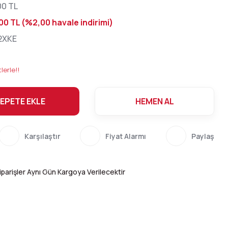
00 TL
00 TL (%2,00 havale indirimi)
2XKE
lerle!!
EPETE EKLE
HEMEN AL
Karşılaştır
Fiyat Alarmı
Paylaş
parişler Aynı Gün Kargoya Verilecektir