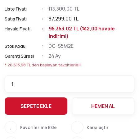
113.300,00 TL
Liste Fiyatı
97.299,00 TL
Satış Fiyatı
95.353,02 TL (%2,00 havale
Havale Fiyatı
indirimi)
DC-S5M2E
Stok Kodu
24 Ay
Garanti Süresi
* 26.513,98 TL den başlayan taksitlerle!!
SEPETE EKLE
HEMEN AL
Karşılaştır