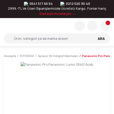
0541 517 65 54
0212 520 30 40
2999.-TL Ve Üzeri Siparişlerinizde Ücretsiz Kargo, Fonlar hariç
Detaylı inceleyin →
ARA
Anasayfa
FOTOĞRAF
Aynasız Slr Fotoğraf Makinaları
Panasonic Pro Panaso