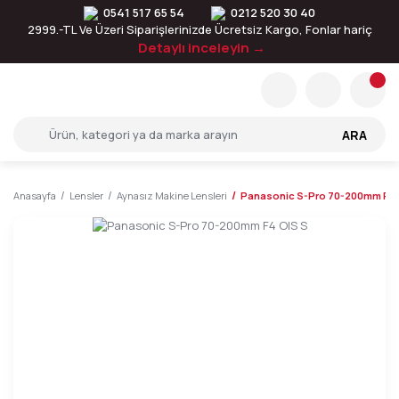
0541 517 65 54
0212 520 30 40
2999.-TL Ve Üzeri Siparişlerinizde Ücretsiz Kargo, Fonlar hariç
Detaylı inceleyin →
ARA
Anasayfa
Lensler
Aynasız Makine Lensleri
Panasonic S-Pro 70-200mm F4 