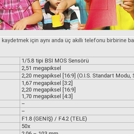
kaydetmek için aynı anda üç akıllı telefonu birbirine ba
1/5.8 tipi BSI MOS Sensörü
2,51 megapiksel
2,20 megapiksel [16:9] (O.I.S. Standart Modu, 
1,67 megapiksel [3:2]
2,20 megapiksel [16:9]
1,70 megapiksel [4:3]
–
–
F1.8 (GENİŞ) / F4.2 (TELE)
50x
2,06 – 103 mm