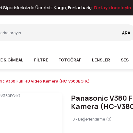
i Siparişlerinizde Ücretsiz Kargo, Fonlar hariç
Detaylı inceleyin
ARA
E & GİMBAL
FİLTRE
FOTOĞRAF
LENSLER
SES
ic V380 Full HD Video Kamera (HC-V380EG-K)
Panasonic V380 F
Kamera (HC-V38
0 - Değerlendirme (0)