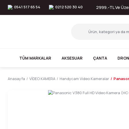
0541 517 65 54
0212 520 30 40
2999.-TL Ve Üzer
TÜM MARKALAR
AKSESUAR
ÇANTA
DRON
Anasayfa
VİDEO KAMERA
Handycam Video Kameralar
Panason