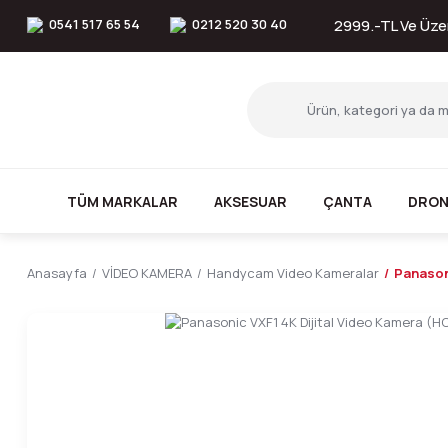
0541 517 65 54
0212 520 30 40
2999.-TL Ve Üzer
TÜM MARKALAR
AKSESUAR
ÇANTA
DRON
Anasayfa
VİDEO KAMERA
Handycam Video Kameralar
Panason