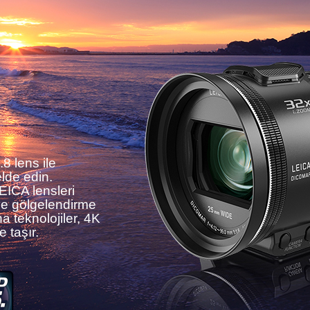
8 lens ile
lde edin.
EICA lensleri
ı ve gölgelendirme
na teknolojiler, 4K
 taşır.