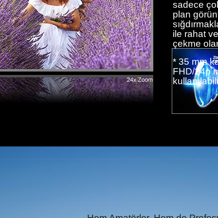
sadece çok
plan görün
sığdırmakl
ile rahat v
çekme olan
* 35 mm k
FHD/24p mo
kullanılabili
Hem Amatörler, Hem de Profesy