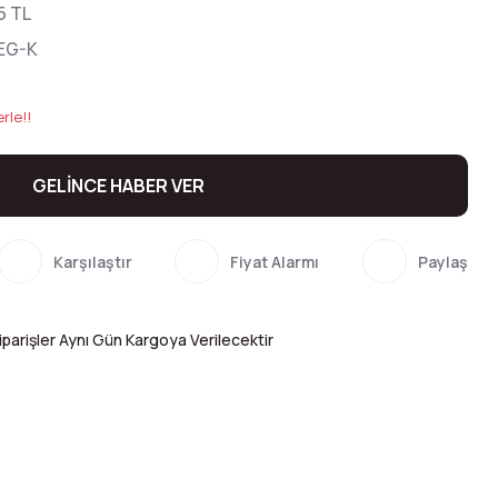
5 TL
EG-K
rle!!
GELİNCE HABER VER
Karşılaştır
Fiyat Alarmı
Paylaş
parişler Aynı Gün Kargoya Verilecektir