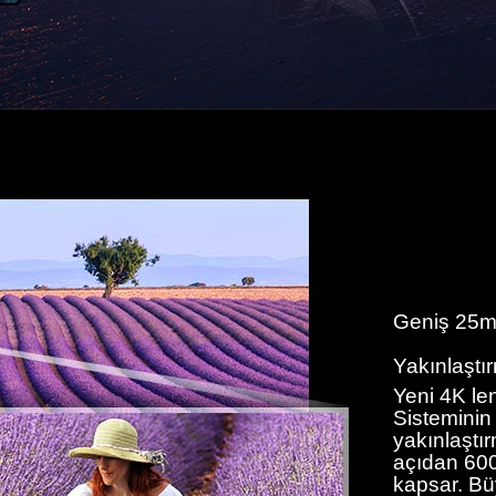
Geniş 25m
Yakınlaştı
Yeni 4K le
Sisteminin 
yakınlaştı
açıdan 600
kapsar. Büy