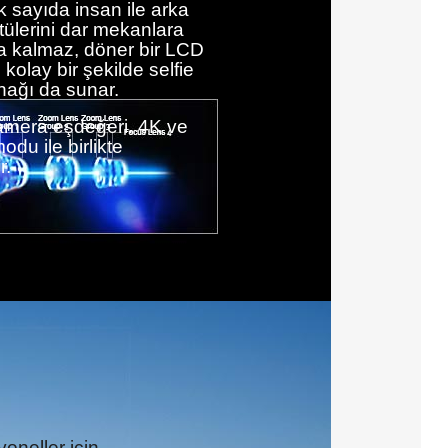
 sayıda insan ile arka
tülerini dar mekanlara
a kalmaz, döner bir LCD
e kolay bir şekilde selfie
ağı da sunar.
amera eşdeğeri. 4K ve
du ile birlikte
r.
oneller için