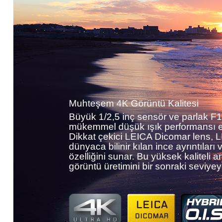
Muhteşem 4K Görüntü Kalitesi
Büyük 1/2,5 inç sensör ve parlak F1.
mükemmel düşük ışık performansı e
Dikkat çekici LEICA Dicomar lens, L
dünyaca bilinir kılan ince ayrıntılar
özelliğini sunar. Bu yüksek kaliteli a
görüntü üretimini bir sonraki seviyeye