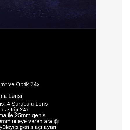
m* ve Optik 24x
rma Lensi
ns, 4 Sürücülü Lens
ulaştığı 24x
rma ile 25mm geniş
mm teleye varan aralığı
üleyici geniş açı ayarı