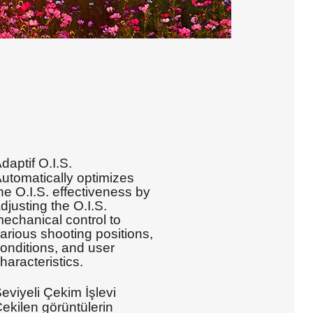
daptif O.I.S.
utomatically optimizes
he O.I.S. effectiveness by
djusting the O.I.S.
echanical control to
arious shooting positions,
onditions, and user
haracteristics.
eviyeli Çekim İşlevi
ekilen görüntülerin