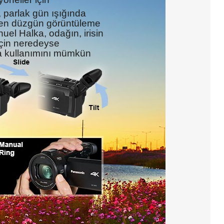
), parlak gün ışığında
ken düzgün görüntüleme
el Halka, odağın, irisin
için neredeyse
ka kullanımını mümkün