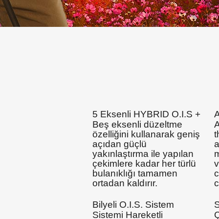
5 Eksenli HYBRID O.I.S +
A
Beş eksenli düzeltme
A
özelliğini kullanarak geniş
t
açıdan güçlü
a
yakınlaştırma ile yapılan
m
çekimlere kadar her türlü
v
bulanıklığı tamamen
c
ortadan kaldırır.
c
Bilyeli O.I.S. Sistem
S
Sistemi Hareketli
Ç