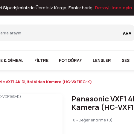
i Siparişlerinizde Ücretsiz Kargo, Fonlar hariç
Detaylı inceleyin
ARA
E & GİMBAL
FİLTRE
FOTOĞRAF
LENSLER
SES
ic VXF1 4K Dijital Video Kamera (HC-VXF1EG-K)
Panasonic VXF1 4K
Kamera (HC-VXF1
0 - Değerlendirme (0)