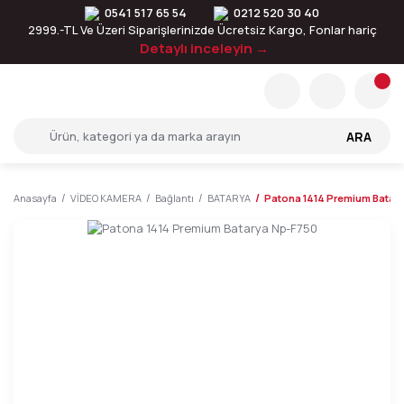
0541 517 65 54
0212 520 30 40
2999.-TL Ve Üzeri Siparişlerinizde Ücretsiz Kargo, Fonlar hariç
Detaylı inceleyin →
ARA
Anasayfa
VİDEO KAMERA
Bağlantı
BATARYA
Patona 1414 Premium Batar