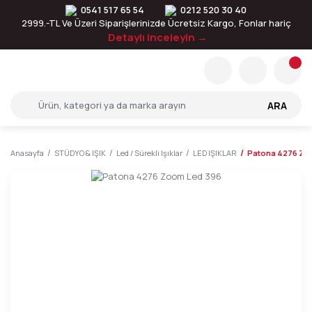
0541 517 65 54
0212 520 30 40
2999.-TL Ve Üzeri Siparişlerinizde Ücretsiz Kargo, Fonlar hariç
Detaylı inceleyin →
ARA
Anasayfa
STÜDYO & IŞIK
Led / Sürekli Işıklar
LED IŞIKLAR
Patona 4276 Zo