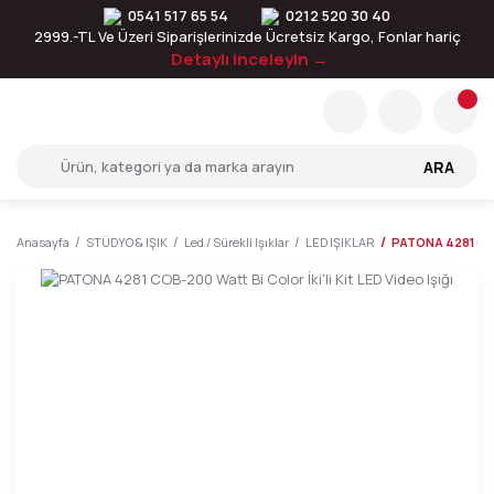
0541 517 65 54
0212 520 30 40
2999.-TL Ve Üzeri Siparişlerinizde Ücretsiz Kargo, Fonlar hariç
Detaylı inceleyin →
ARA
Anasayfa
STÜDYO & IŞIK
Led / Sürekli Işıklar
LED IŞIKLAR
PATONA 4281 COB-2