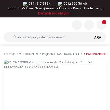
0541 517 65 54
0212 520 30 40
2999.-TL Ve Üzeri Siparişlerinizde Ücretsiz Kargo, Fonlar hariç
Detaylı inceleyin →
ARA
Anasayfa
VİDEO KAMERA
Bağlantı
KAMERA KAFESLERİ
PATONA 9989 Pla