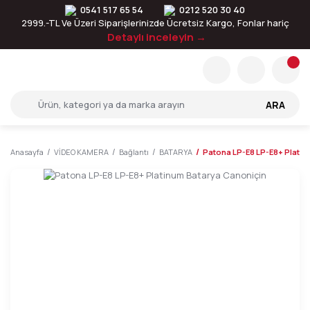
0541 517 65 54
0212 520 30 40
2999.-TL Ve Üzeri Siparişlerinizde Ücretsiz Kargo, Fonlar hariç
Detaylı inceleyin →
ARA
Anasayfa
VİDEO KAMERA
Bağlantı
BATARYA
Patona LP-E8 LP-E8+ Platin