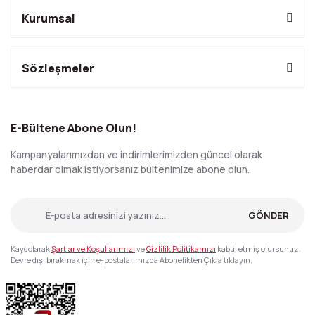
Kurumsal
Sözleşmeler
E-Bültene Abone Olun!
Kampanyalarımızdan ve indirimlerimizden güncel olarak
haberdar olmak istiyorsanız bültenimize abone olun.
GÖNDER
Kaydolarak
Şartlar ve Koşullarımızı
ve
Gizlilik Politikamızı
kabul etmiş olursunuz.
Devre dışı bırakmak için e-postalarımızda Abonelikten Çık'a tıklayın.