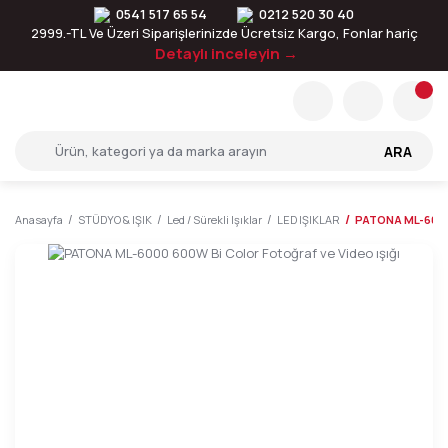
0541 517 65 54
0212 520 30 40
2999.-TL Ve Üzeri Siparişlerinizde Ücretsiz Kargo, Fonlar hariç
Detaylı inceleyin →
ARA
Anasayfa
STÜDYO & IŞIK
Led / Sürekli Işıklar
LED IŞIKLAR
PATONA ML-6000 6